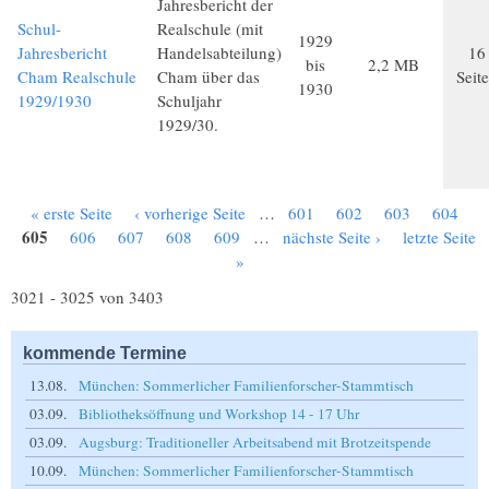
Jahresbericht der
Schul-
Realschule (mit
1929
Jahresbericht
Handelsabteilung)
16
bis
2,2 MB
Cham Realschule
Cham über das
Seit
1930
1929/1930
Schuljahr
1929/30.
« erste Seite
‹ vorherige Seite
…
601
602
603
604
Seiten
605
606
607
608
609
…
nächste Seite ›
letzte Seite
»
3021 - 3025 von 3403
kommende Termine
13.08.
München: Sommerlicher Familienforscher-Stammtisch
03.09.
Bibliotheksöffnung und Workshop 14 - 17 Uhr
03.09.
Augsburg: Traditioneller Arbeitsabend mit Brotzeitspende
10.09.
München: Sommerlicher Familienforscher-Stammtisch