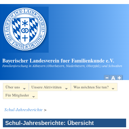
Direkt zum Inhalt
Bayerischer Landesverein fuer Familienkunde e.V.
Familienforschung in Altbayern (Oberbayern, Niederbayern, Oberpfalz) und Schwaben
Über uns
Unsere Aktivitäten
Was möchten Sie tun?
Für Mitglieder
Schul-Jahresberichte
>
Schul-Jahresberichte: Übersicht