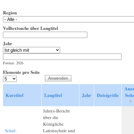
Region
Volltextsuche über Langtitel
Jahr
Jahr
Datum
Format: 2026
Elemente pro Seite
Anza
Kurztitel
Langtitel
Jahr
Dateigröße
Seit
Jahres-Bericht
über die
Königliche
Schul-
Lateinschule und