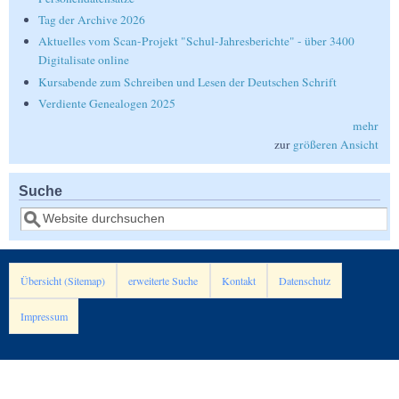
Tag der Archive 2026
Aktuelles vom Scan-Projekt "Schul-Jahresberichte" - über 3400
Digitalisate online
Kursabende zum Schreiben und Lesen der Deutschen Schrift
Verdiente Genealogen 2025
mehr
zur
größeren Ansicht
Suche
Suche
Übersicht (Sitemap)
erweiterte Suche
Kontakt
Datenschutz
Impressum