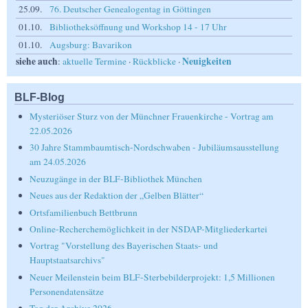
25.09.
76. Deutscher Genealogentag in Göttingen
01.10.
Bibliotheksöffnung und Workshop 14 - 17 Uhr
01.10.
Augsburg: Bavarikon
siehe auch
Neuigkeiten
:
aktuelle Termine
·
Rückblicke
·
BLF-Blog
Mysteriöser Sturz von der Münchner Frauenkirche - Vortrag am
22.05.2026
30 Jahre Stammbaumtisch-Nordschwaben - Jubiläumsausstellung
am 24.05.2026
Neuzugänge in der BLF-Bibliothek München
Neues aus der Redaktion der „Gelben Blätter“
Ortsfamilienbuch Bettbrunn
Online-Recherchemöglichkeit in der NSDAP-Mitgliederkartei
Vortrag "Vorstellung des Bayerischen Staats- und
Hauptstaatsarchivs"
Neuer Meilenstein beim BLF-Sterbebilderprojekt: 1,5 Millionen
Personendatensätze