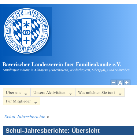
Direkt zum Inhalt
Bayerischer Landesverein fuer Familienkunde e.V.
Familienforschung in Altbayern (Oberbayern, Niederbayern, Oberpfalz) und Schwaben
Über uns
Unsere Aktivitäten
Was möchten Sie tun?
Für Mitglieder
Schul-Jahresberichte
>
Schul-Jahresberichte: Übersicht