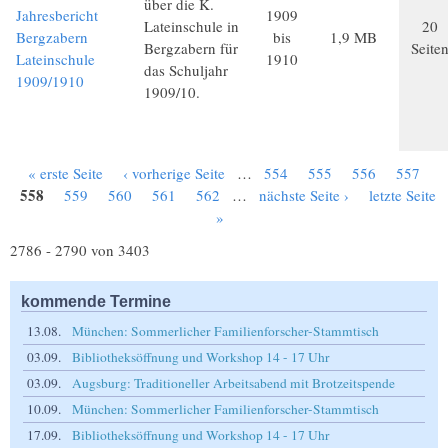
über die K.
Jahresbericht
1909
Lateinschule in
20
Bergzabern
bis
1,9 MB
Bergzabern für
Seite
Lateinschule
1910
das Schuljahr
1909/1910
1909/10.
« erste Seite
‹ vorherige Seite
…
554
555
556
557
Seiten
558
559
560
561
562
…
nächste Seite ›
letzte Seite
»
2786 - 2790 von 3403
kommende Termine
13.08.
München: Sommerlicher Familienforscher-Stammtisch
03.09.
Bibliotheksöffnung und Workshop 14 - 17 Uhr
03.09.
Augsburg: Traditioneller Arbeitsabend mit Brotzeitspende
10.09.
München: Sommerlicher Familienforscher-Stammtisch
17.09.
Bibliotheksöffnung und Workshop 14 - 17 Uhr