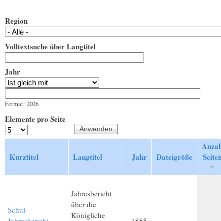
Region
Volltextsuche über Langtitel
Jahr
Jahr
Datum
Format: 2026
Elemente pro Seite
Anzah
Kurztitel
Langtitel
Jahr
Dateigröße
Seite
Jahresbericht
über die
Schul-
Königliche
Jahresbericht
1885