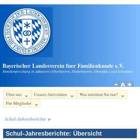
Direkt zum Inhalt
Bayerischer Landesverein fuer Familienkunde e.V.
Familienforschung in Altbayern (Oberbayern, Niederbayern, Oberpfalz) und Schwaben
Über uns
Unsere Aktivitäten
Was möchten Sie tun?
Für Mitglieder
Schul-Jahresberichte
>
Schul-Jahresberichte: Übersicht