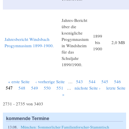
Jahres-Bericht
über die
koenigliche
1899
Jahresbericht Windsbach
Progymnasium
bis
2,0 MB
Progymnasium 1899-1900.
in Windsheim
1900
für das
Schuljahr
1899/1900.
« erste Seite
‹ vorherige Seite
…
543
544
545
546
Seiten
547
548
549
550
551
…
nächste Seite ›
letzte Seite
»
2731 - 2735 von 3403
kommende Termine
13.08.
München: Sommerlicher Familienforscher-Stammtisch