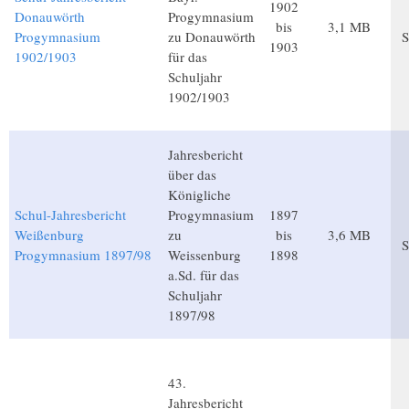
1902
Donauwörth
Progymnasium
bis
3,1 MB
Progymnasium
zu Donauwörth
S
1903
1902/1903
für das
Schuljahr
1902/1903
Jahresbericht
über das
Königliche
Schul-Jahresbericht
Progymnasium
1897
Weißenburg
zu
bis
3,6 MB
S
Progymnasium 1897/98
Weissenburg
1898
a.Sd. für das
Schuljahr
1897/98
43.
Jahresbericht