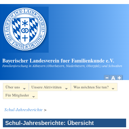
Direkt zum Inhalt
Bayerischer Landesverein fuer Familienkunde e.V.
Familienforschung in Altbayern (Oberbayern, Niederbayern, Oberpfalz) und Schwaben
Über uns
Unsere Aktivitäten
Was möchten Sie tun?
Für Mitglieder
Schul-Jahresberichte
>
Schul-Jahresberichte: Übersicht