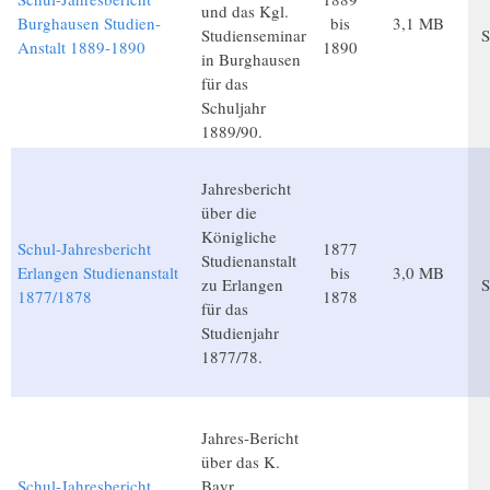
und das Kgl.
Burghausen Studien-
bis
3,1 MB
Studienseminar
S
Anstalt 1889-1890
1890
in Burghausen
für das
Schuljahr
1889/90.
Jahresbericht
über die
Königliche
Schul-Jahresbericht
1877
Studienanstalt
Erlangen Studienanstalt
bis
3,0 MB
zu Erlangen
S
1877/1878
1878
für das
Studienjahr
1877/78.
Jahres-Bericht
über das K.
Schul-Jahresbericht
Bayr.