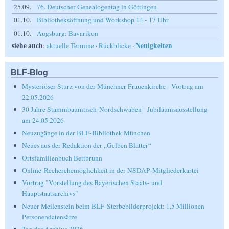
25.09.
76. Deutscher Genealogentag in Göttingen
01.10.
Bibliotheksöffnung und Workshop 14 - 17 Uhr
01.10.
Augsburg: Bavarikon
siehe auch
Neuigkeiten
:
aktuelle Termine
·
Rückblicke
·
BLF-Blog
Mysteriöser Sturz von der Münchner Frauenkirche - Vortrag am
22.05.2026
30 Jahre Stammbaumtisch-Nordschwaben - Jubiläumsausstellung
am 24.05.2026
Neuzugänge in der BLF-Bibliothek München
Neues aus der Redaktion der „Gelben Blätter“
Ortsfamilienbuch Bettbrunn
Online-Recherchemöglichkeit in der NSDAP-Mitgliederkartei
Vortrag "Vorstellung des Bayerischen Staats- und
Hauptstaatsarchivs"
Neuer Meilenstein beim BLF-Sterbebilderprojekt: 1,5 Millionen
Personendatensätze