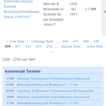
Schul-Jahresbericht
über die K.
1916
Eichstätt
Realschule in
bis
3,7 MB
Realschule/Fortbildungs-
S
Eichstätt für
1917
Schule 1916/1917
das Schuljahr
1916/17
« erste Seite
‹ vorherige Seite
…
446
447
448
449
Seiten
450
451
452
453
454
…
nächste Seite ›
letzte Seite
»
2246 - 2250 von 3403
kommende Termine
13.08.
München: Sommerlicher Familienforscher-Stammtisch
03.09.
Bibliotheksöffnung und Workshop 14 - 17 Uhr
03.09.
Augsburg: Traditioneller Arbeitsabend mit Brotzeitspende
10.09.
München: Sommerlicher Familienforscher-Stammtisch
17.09.
Bibliotheksöffnung und Workshop 14 - 17 Uhr