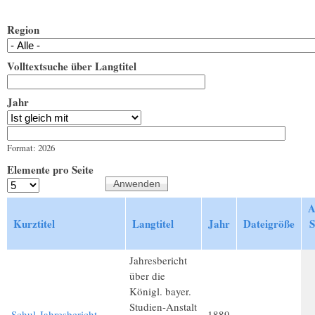
Region
Volltextsuche über Langtitel
Jahr
Jahr
Datum
Format: 2026
Elemente pro Seite
A
Kurztitel
Langtitel
Jahr
Dateigröße
S
Jahresbericht
über die
Königl. bayer.
Studien-Anstalt
Schul-Jahresbericht
1889