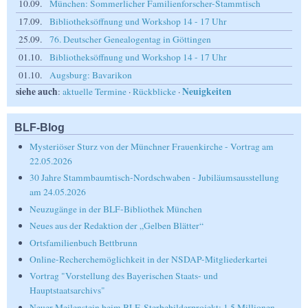
10.09.
München: Sommerlicher Familienforscher-Stammtisch
17.09.
Bibliotheksöffnung und Workshop 14 - 17 Uhr
25.09.
76. Deutscher Genealogentag in Göttingen
01.10.
Bibliotheksöffnung und Workshop 14 - 17 Uhr
01.10.
Augsburg: Bavarikon
siehe auch
Neuigkeiten
:
aktuelle Termine
·
Rückblicke
·
BLF-Blog
Mysteriöser Sturz von der Münchner Frauenkirche - Vortrag am
22.05.2026
30 Jahre Stammbaumtisch-Nordschwaben - Jubiläumsausstellung
am 24.05.2026
Neuzugänge in der BLF-Bibliothek München
Neues aus der Redaktion der „Gelben Blätter“
Ortsfamilienbuch Bettbrunn
Online-Recherchemöglichkeit in der NSDAP-Mitgliederkartei
Vortrag "Vorstellung des Bayerischen Staats- und
Hauptstaatsarchivs"
Neuer Meilenstein beim BLF-Sterbebilderprojekt: 1,5 Millionen