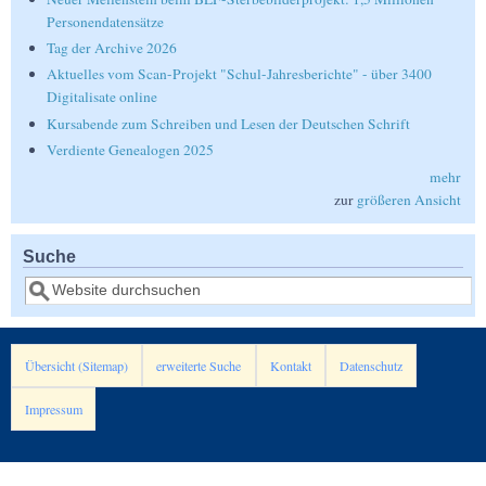
Personendatensätze
Tag der Archive 2026
Aktuelles vom Scan-Projekt "Schul-Jahresberichte" - über 3400
Digitalisate online
Kursabende zum Schreiben und Lesen der Deutschen Schrift
Verdiente Genealogen 2025
mehr
zur
größeren Ansicht
Suche
Suche
Übersicht (Sitemap)
erweiterte Suche
Kontakt
Datenschutz
Impressum