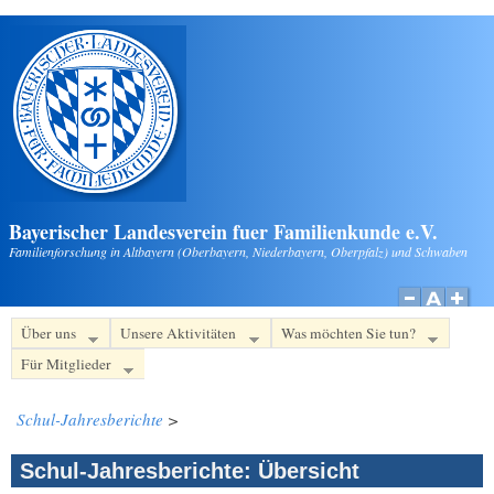
Direkt zum Inhalt
Bayerischer Landesverein fuer Familienkunde e.V.
Familienforschung in Altbayern (Oberbayern, Niederbayern, Oberpfalz) und Schwaben
Über uns
Unsere Aktivitäten
Was möchten Sie tun?
Für Mitglieder
Schul-Jahresberichte
>
Schul-Jahresberichte: Übersicht