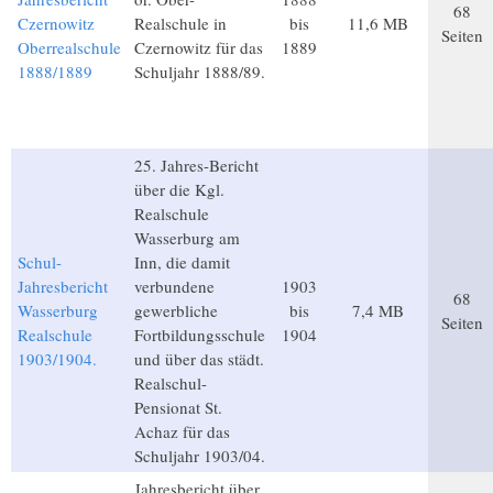
68
Czernowitz
Realschule in
bis
11,6 MB
Seiten
Oberrealschule
Czernowitz für das
1889
1888/1889
Schuljahr 1888/89.
25. Jahres-Bericht
über die Kgl.
Realschule
Wasserburg am
Schul-
Inn, die damit
Jahresbericht
verbundene
1903
68
Wasserburg
gewerbliche
bis
7,4 MB
Seiten
Realschule
Fortbildungsschule
1904
1903/1904.
und über das städt.
Realschul-
Pensionat St.
Achaz für das
Schuljahr 1903/04.
Jahresbericht über