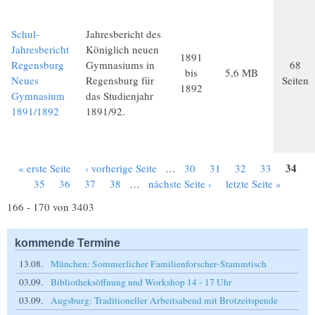
Schul-
Jahresbericht des
Jahresbericht
Königlich neuen
1891
Regensburg
Gymnasiums in
68
bis
5,6 MB
Neues
Regensburg für
Seiten
1892
Gymnasium
das Studienjahr
1891/1892
1891/92.
34
« erste Seite
‹ vorherige Seite
…
30
31
32
33
Seiten
35
36
37
38
…
nächste Seite ›
letzte Seite »
166 - 170 von 3403
kommende Termine
13.08.
München: Sommerlicher Familienforscher-Stammtisch
03.09.
Bibliotheksöffnung und Workshop 14 - 17 Uhr
03.09.
Augsburg: Traditioneller Arbeitsabend mit Brotzeitspende