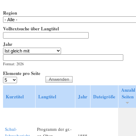
Region
Volltextsuche über Langtitel
Jahr
Jahr
Datum
Format: 2026
Elemente pro Seite
Anzahl
Kurztitel
Langtitel
Jahr
Dateigröße
Seiten
Schul-
Programm der gr.-
Jahresbericht
or. Ober-
1888