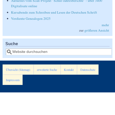
Aktuelles vom Scan-Projekt "Schul-Jahresberichte" - über 3400
Digitalisate online
Kursabende zum Schreiben und Lesen der Deutschen Schrift
Verdiente Genealogen 2025
mehr
zur
größeren Ansicht
Suche
Suche
Übersicht (Sitemap)
erweiterte Suche
Kontakt
Datenschutz
Impressum