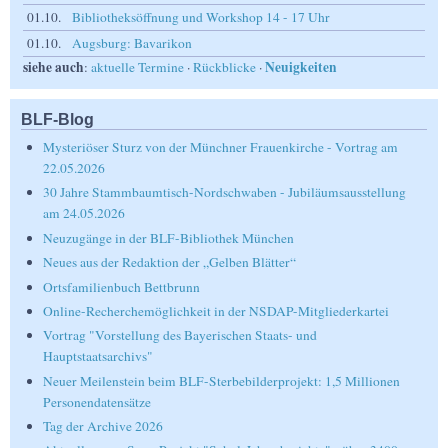
01.10.
Bibliotheksöffnung und Workshop 14 - 17 Uhr
01.10.
Augsburg: Bavarikon
siehe auch
Neuigkeiten
:
aktuelle Termine
·
Rückblicke
·
BLF-Blog
Mysteriöser Sturz von der Münchner Frauenkirche - Vortrag am
22.05.2026
30 Jahre Stammbaumtisch-Nordschwaben - Jubiläumsausstellung
am 24.05.2026
Neuzugänge in der BLF-Bibliothek München
Neues aus der Redaktion der „Gelben Blätter“
Ortsfamilienbuch Bettbrunn
Online-Recherchemöglichkeit in der NSDAP-Mitgliederkartei
Vortrag "Vorstellung des Bayerischen Staats- und
Hauptstaatsarchivs"
Neuer Meilenstein beim BLF-Sterbebilderprojekt: 1,5 Millionen
Personendatensätze
Tag der Archive 2026