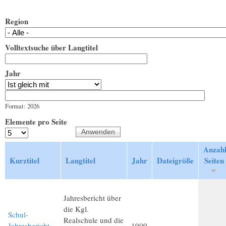
Region
Volltextsuche über Langtitel
Jahr
Jahr
Datum
Format: 2026
Elemente pro Seite
Anzah
Kurztitel
Langtitel
Jahr
Dateigröße
Seiten
Jahresbericht über
die Kgl.
Schul-
Realschule und die
Jahresbericht
1909