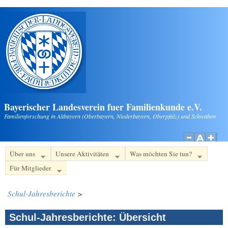
Direkt zum Inhalt
Bayerischer Landesverein fuer Familienkunde e.V.
Familienforschung in Altbayern (Oberbayern, Niederbayern, Oberpfalz) und Schwaben
Über uns
Unsere Aktivitäten
Was möchten Sie tun?
Für Mitglieder
Schul-Jahresberichte
>
Schul-Jahresberichte: Übersicht