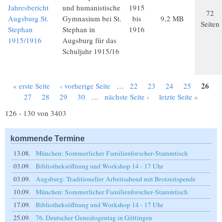
Jahresbericht
und humanistische
1915
72
Augsburg St.
Gymnasium bei St.
bis
9,2 MB
Seiten
Stephan
Stephan in
1916
1915/1916
Augsburg für das
Schuljahr 1915/16
26
« erste Seite
‹ vorherige Seite
…
22
23
24
25
Seiten
27
28
29
30
…
nächste Seite ›
letzte Seite »
126 - 130 von 3403
kommende Termine
13.08.
München: Sommerlicher Familienforscher-Stammtisch
03.09.
Bibliotheksöffnung und Workshop 14 - 17 Uhr
03.09.
Augsburg: Traditioneller Arbeitsabend mit Brotzeitspende
10.09.
München: Sommerlicher Familienforscher-Stammtisch
17.09.
Bibliotheksöffnung und Workshop 14 - 17 Uhr
25.09.
76. Deutscher Genealogentag in Göttingen