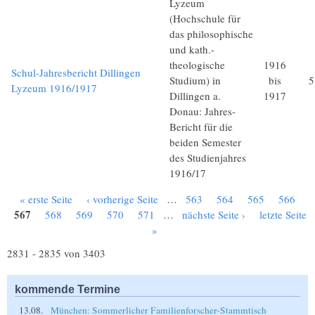
Lyzeum
(Hochschule für
das philosophische
und kath.-
theologische
1916
Schul-Jahresbericht Dillingen
Studium) in
bis
5
Lyzeum 1916/1917
Dillingen a.
1917
Donau: Jahres-
Bericht für die
beiden Semester
des Studienjahres
1916/17
« erste Seite
‹ vorherige Seite
…
563
564
565
566
Seiten
567
568
569
570
571
…
nächste Seite ›
letzte Seite
»
2831 - 2835 von 3403
kommende Termine
13.08.
München: Sommerlicher Familienforscher-Stammtisch