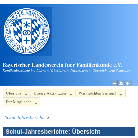
Direkt zum Inhalt
Bayerischer Landesverein fuer Familienkunde e.V.
Familienforschung in Altbayern (Oberbayern, Niederbayern, Oberpfalz) und Schwaben
Über uns
Unsere Aktivitäten
Was möchten Sie tun?
Für Mitglieder
Schul-Jahresberichte
>
Schul-Jahresberichte: Übersicht