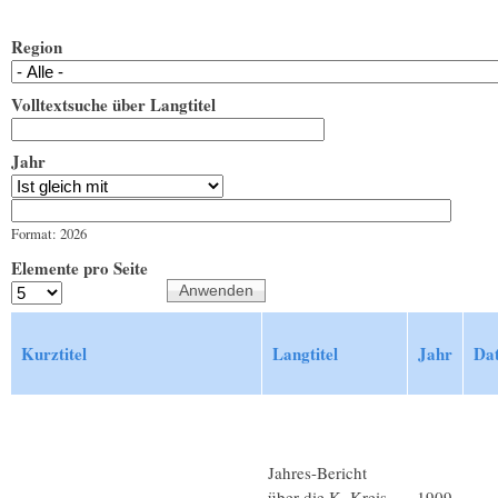
Region
Volltextsuche über Langtitel
Jahr
Jahr
Datum
Format: 2026
Elemente pro Seite
Kurztitel
Langtitel
Jahr
Dat
Jahres-Bericht
über die K. Kreis-
1909