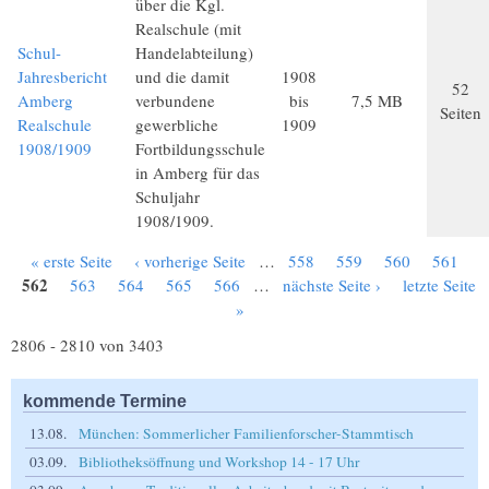
über die Kgl.
Realschule (mit
Schul-
Handelabteilung)
Jahresbericht
und die damit
1908
52
Amberg
verbundene
bis
7,5 MB
Seiten
Realschule
gewerbliche
1909
1908/1909
Fortbildungsschule
in Amberg für das
Schuljahr
1908/1909.
« erste Seite
‹ vorherige Seite
…
558
559
560
561
Seiten
562
563
564
565
566
…
nächste Seite ›
letzte Seite
»
2806 - 2810 von 3403
kommende Termine
13.08.
München: Sommerlicher Familienforscher-Stammtisch
03.09.
Bibliotheksöffnung und Workshop 14 - 17 Uhr