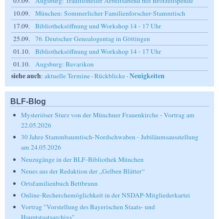
03.09.
Augsburg: Traditioneller Arbeitsabend mit Brotzeitspende
10.09.
München: Sommerlicher Familienforscher-Stammtisch
17.09.
Bibliotheksöffnung und Workshop 14 - 17 Uhr
25.09.
76. Deutscher Genealogentag in Göttingen
01.10.
Bibliotheksöffnung und Workshop 14 - 17 Uhr
01.10.
Augsburg: Bavarikon
siehe auch
Neuigkeiten
:
aktuelle Termine
·
Rückblicke
·
BLF-Blog
Mysteriöser Sturz von der Münchner Frauenkirche - Vortrag am
22.05.2026
30 Jahre Stammbaumtisch-Nordschwaben - Jubiläumsausstellung
am 24.05.2026
Neuzugänge in der BLF-Bibliothek München
Neues aus der Redaktion der „Gelben Blätter“
Ortsfamilienbuch Bettbrunn
Online-Recherchemöglichkeit in der NSDAP-Mitgliederkartei
Vortrag "Vorstellung des Bayerischen Staats- und
Hauptstaatsarchivs"