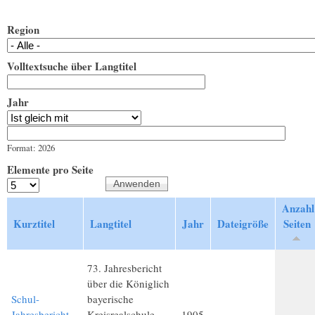
Region
Volltextsuche über Langtitel
Jahr
Jahr
Datum
Format: 2026
Elemente pro Seite
Anzahl
Kurztitel
Langtitel
Jahr
Dateigröße
Seiten
73. Jahresbericht
über die Königlich
Schul-
bayerische
Jahresbericht
Kreisrealschule
1905