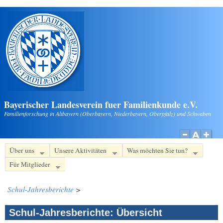
Direkt zum Inhalt
Bayerischer Landesverein fuer Familienkunde e.V.
Familienforschung in Altbayern (Oberbayern, Niederbayern, Oberpfalz) und Schwaben
Über uns
Unsere Aktivitäten
Was möchten Sie tun?
Für Mitglieder
Schul-Jahresberichte
>
Schul-Jahresberichte: Übersicht