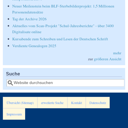
Neuer Meilenstein beim BLF-Sterbebilderprojekt: 1,5 Millionen
Personendatensätze
Tag der Archive 2026
Aktuelles vom Scan-Projekt "Schul-Jahresberichte" - über 3400
Digitalisate online
Kursabende zum Schreiben und Lesen der Deutschen Schrift
Verdiente Genealogen 2025
mehr
zur
größeren Ansicht
Suche
Suche
Übersicht (Sitemap)
erweiterte Suche
Kontakt
Datenschutz
Impressum