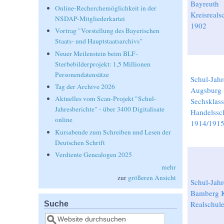
Bayreuth
Online-Recherchemöglichkeit in der
Kreisreals
NSDAP-Mitgliederkartei
1902
Vortrag "Vorstellung des Bayerischen
Staats- und Hauptstaatsarchivs"
Neuer Meilenstein beim BLF-
Sterbebilderprojekt: 1,5 Millionen
Personendatensätze
Schul-Jahr
Tag der Archive 2026
Augsburg
Aktuelles vom Scan-Projekt "Schul-
Sechsklass
Jahresberichte" - über 3400 Digitalisate
Handelssc
online
1914/191
Kursabende zum Schreiben und Lesen der
Deutschen Schrift
Verdiente Genealogen 2025
mehr
zur
größeren Ansicht
Schul-Jahr
Bamberg K
Suche
Realschul
Suche