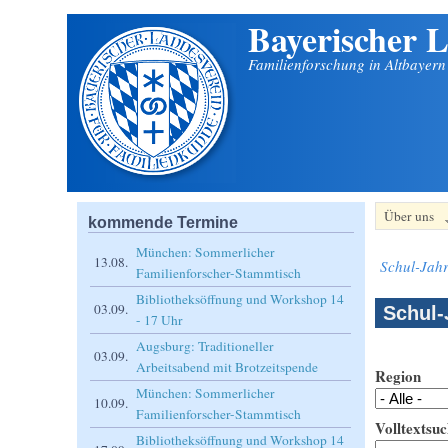
Bayerischer L
Direkt zum Inhalt
Familienforschung in Altbayer
Über uns
kommende Termine
München: Sommerlicher
13.08.
Schul-Jahr
Familienforscher-Stammtisch
Bibliotheksöffnung und Workshop 14
03.09.
Schul-
- 17 Uhr
Augsburg: Traditioneller
03.09.
Arbeitsabend mit Brotzeitspende
Region
München: Sommerlicher
10.09.
Familienforscher-Stammtisch
Volltextsuc
Bibliotheksöffnung und Workshop 14