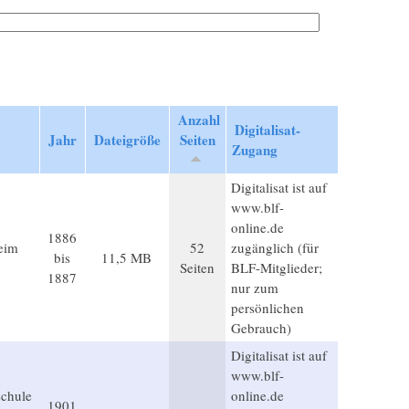
Anzahl
Digitalisat-
Jahr
Dateigröße
Seiten
Zugang
Digitalisat ist auf
www.blf-
online.de
1886
eim
52
zugänglich (für
bis
11,5 MB
Seiten
BLF-Mitglieder;
1887
nur zum
persönlichen
Gebrauch)
Digitalisat ist auf
www.blf-
schule
online.de
1901