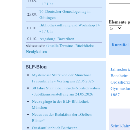
17.09.
- 17 Uhr
76. Deutscher Genealogentag in
25.09.
Göttingen
Elemente p
Bibliotheksöffnung und Workshop 14
01.10.
- 17 Uhr
01.10.
Augsburg: Bavarikon
Kurztitel
siehe auch
:
aktuelle Termine
·
Rückblicke
·
Neuigkeiten
BLF-Blog
Jahresberi
Mysteriöser Sturz von der Münchner
Bensheim
Frauenkirche - Vortrag am 22.05.2026
Grossherz
Gymnasiu
30 Jahre Stammbaumtisch-Nordschwaben
- Jubiläumsausstellung am 24.05.2026
1887.
Neuzugänge in der BLF-Bibliothek
München
Neues aus der Redaktion der „Gelben
Blätter“
Schul-Jahr
Ortsfamilienbuch Bettbrunn