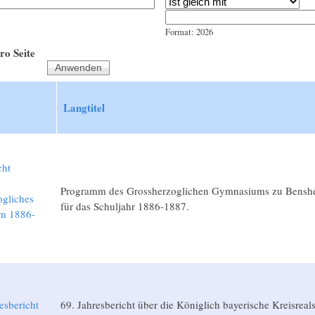
Jahr
Datum
Format: 2026
ro Seite
Langtitel
cht
Programm des Grossherzoglichen Gymnasiums zu Bensh
ogliches
für das Schuljahr 1886-1887.
m 1886-
esbericht
69. Jahresbericht über die Königlich bayerische Kreisreal