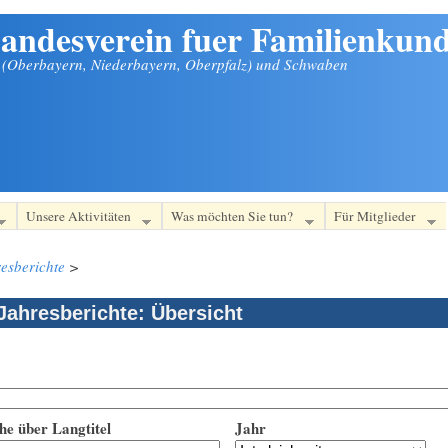
andesverein fuer Familienkund
n (Oberbayern, Niederbayern, Oberpfalz) und Schwaben
Unsere Aktivitäten
Was möchten Sie tun?
Für Mitglieder
esberichte
>
Jahresberichte: Übersicht
he über Langtitel
Jahr