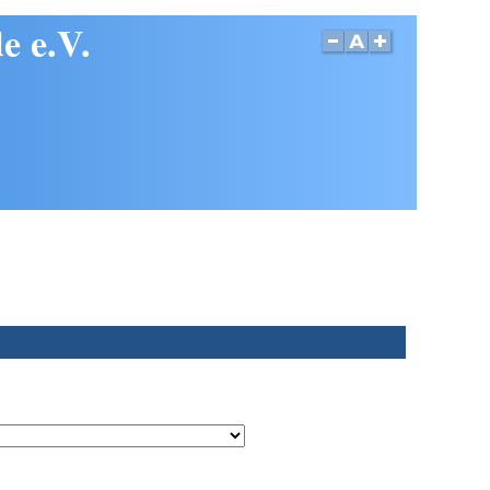
e e.V.