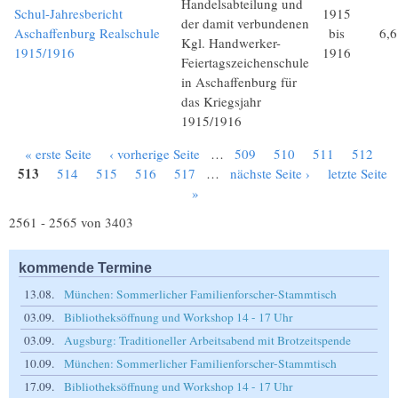
Handelsabteilung und
Schul-Jahresbericht
1915
der damit verbundenen
Aschaffenburg Realschule
bis
6,
Kgl. Handwerker-
1915/1916
1916
Feiertagszeichenschule
in Aschaffenburg für
das Kriegsjahr
1915/1916
« erste Seite
‹ vorherige Seite
…
509
510
511
512
Seiten
513
514
515
516
517
…
nächste Seite ›
letzte Seite
»
2561 - 2565 von 3403
kommende Termine
13.08.
München: Sommerlicher Familienforscher-Stammtisch
03.09.
Bibliotheksöffnung und Workshop 14 - 17 Uhr
03.09.
Augsburg: Traditioneller Arbeitsabend mit Brotzeitspende
10.09.
München: Sommerlicher Familienforscher-Stammtisch
17.09.
Bibliotheksöffnung und Workshop 14 - 17 Uhr