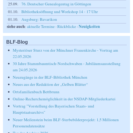
25.09.
76. Deutscher Genealogentag in Göttingen
01.10.
Bibliotheksöffnung und Workshop 14 - 17 Uhr
01.10.
Augsburg: Bavarikon
siehe auch
Neuigkeiten
:
aktuelle Termine
·
Rückblicke
·
BLF-Blog
Mysteriöser Sturz von der Münchner Frauenkirche - Vortrag am
22.05.2026
30 Jahre Stammbaumtisch-Nordschwaben - Jubiläumsausstellung
am 24.05.2026
Neuzugänge in der BLF-Bibliothek München
Neues aus der Redaktion der „Gelben Blätter“
Ortsfamilienbuch Bettbrunn
Online-Recherchemöglichkeit in der NSDAP-Mitgliederkartei
Vortrag "Vorstellung des Bayerischen Staats- und
Hauptstaatsarchivs"
Neuer Meilenstein beim BLF-Sterbebilderprojekt: 1,5 Millionen
Personendatensätze