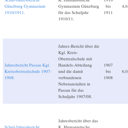
Günzburg Gymnasium
Gymnasium Günzburg
bis
4,
1910/1911.
für das Schuljahr
1911
1910/11.
Jahres-Bericht über die
Kgl. Kreis-
Oberrealschule mit
Jahresbericht Passau Kgl.
Handels-Abteilung
1907
Kreisoberrealschule 1907-
und die damit
bis
6,
1908.
verbundenen
1908
Nebenanstalten in
Passau für das
Schuljahr 1907/08.
Jahresbericht über das
Schul-Jahresbericht
K. Humanistische