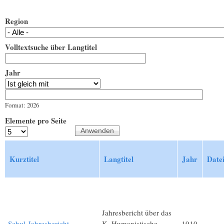
Region
Volltextsuche über Langtitel
Jahr
Jahr
Datum
Format: 2026
Elemente pro Seite
Kurztitel
Langtitel
Jahr
Date
Jahresbericht über das
Schul-Jahresbericht
K. Humanistische
1910