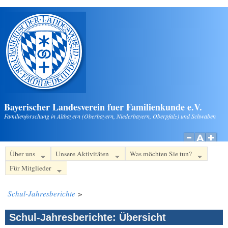
Direkt zum Inhalt
Bayerischer Landesverein fuer Familienkunde e.V.
Familienforschung in Altbayern (Oberbayern, Niederbayern, Oberpfalz) und Schwaben
Über uns
Unsere Aktivitäten
Was möchten Sie tun?
Für Mitglieder
Schul-Jahresberichte
>
Schul-Jahresberichte: Übersicht