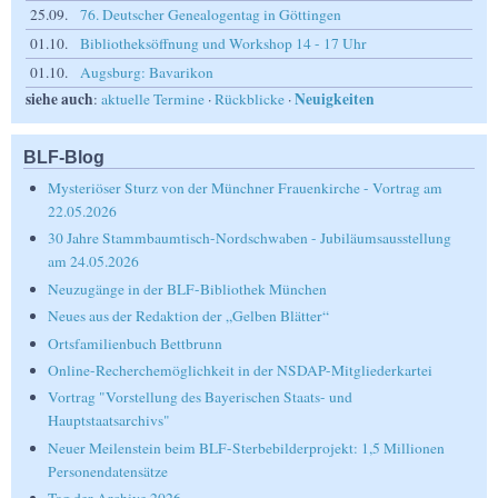
25.09.
76. Deutscher Genealogentag in Göttingen
01.10.
Bibliotheksöffnung und Workshop 14 - 17 Uhr
01.10.
Augsburg: Bavarikon
siehe auch
Neuigkeiten
:
aktuelle Termine
·
Rückblicke
·
BLF-Blog
Mysteriöser Sturz von der Münchner Frauenkirche - Vortrag am
22.05.2026
30 Jahre Stammbaumtisch-Nordschwaben - Jubiläumsausstellung
am 24.05.2026
Neuzugänge in der BLF-Bibliothek München
Neues aus der Redaktion der „Gelben Blätter“
Ortsfamilienbuch Bettbrunn
Online-Recherchemöglichkeit in der NSDAP-Mitgliederkartei
Vortrag "Vorstellung des Bayerischen Staats- und
Hauptstaatsarchivs"
Neuer Meilenstein beim BLF-Sterbebilderprojekt: 1,5 Millionen
Personendatensätze