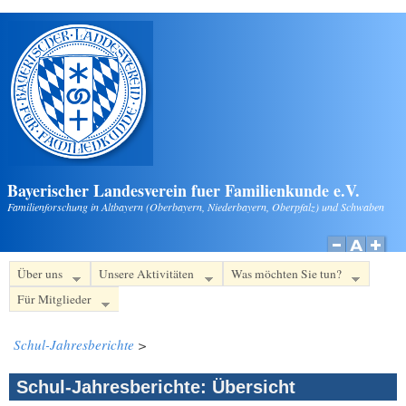
Direkt zum Inhalt
Bayerischer Landesverein fuer Familienkunde e.V.
Familienforschung in Altbayern (Oberbayern, Niederbayern, Oberpfalz) und Schwaben
Über uns
Unsere Aktivitäten
Was möchten Sie tun?
Für Mitglieder
Schul-Jahresberichte
>
Schul-Jahresberichte: Übersicht