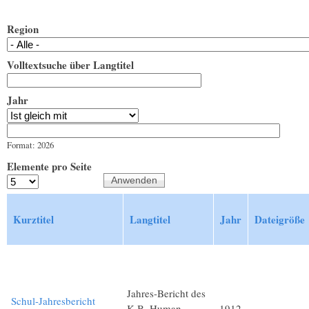
Region
Volltextsuche über Langtitel
Jahr
Jahr
Datum
Format: 2026
Elemente pro Seite
Kurztitel
Langtitel
Jahr
Dateigröße
Jahres-Bericht des
Schul-Jahresbericht
K.B. Human.
1912