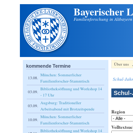
Bayerischer L
Direkt zum Inhalt
Familienforschung in Altbayer
Über uns
kommende Termine
München: Sommerlicher
13.08.
Schul-Jahr
Familienforscher-Stammtisch
Bibliotheksöffnung und Workshop 14
03.09.
Schul-
- 17 Uhr
Augsburg: Traditioneller
03.09.
Arbeitsabend mit Brotzeitspende
Region
München: Sommerlicher
10.09.
Familienforscher-Stammtisch
Volltextsuc
Bibliotheksöffnung und Workshop 14