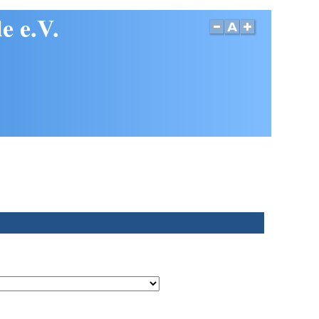
e e.V.