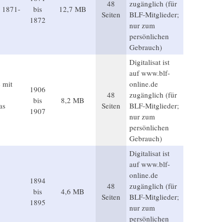
48
zugänglich (für
r 1871-
bis
12,7 MB
Seiten
BLF-Mitglieder;
1872
nur zum
persönlichen
Gebrauch)
Digitalisat ist
auf www.blf-
 mit
online.de
1906
48
zugänglich (für
bis
8,2 MB
as
Seiten
BLF-Mitglieder;
1907
nur zum
persönlichen
Gebrauch)
Digitalisat ist
auf www.blf-
online.de
1894
48
zugänglich (für
bis
4,6 MB
Seiten
BLF-Mitglieder;
1895
nur zum
persönlichen