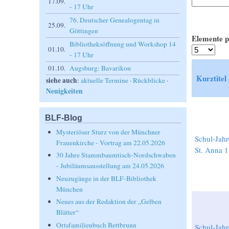
17.09.
- 17 Uhr
76. Deutscher Genealogentag in
25.09.
Göttingen
Elemente p
Bibliotheksöffnung und Workshop 14
01.10.
- 17 Uhr
01.10.
Augsburg: Bavarikon
Kurztitel
siehe auch
:
aktuelle Termine
·
Rückblicke
·
Neuigkeiten
BLF-Blog
Mysteriöser Sturz von der Münchner
Schul-Jahr
Frauenkirche - Vortrag am 22.05.2026
St. Anna 
30 Jahre Stammbaumtisch-Nordschwaben
- Jubiläumsausstellung am 24.05.2026
Neuzugänge in der BLF-Bibliothek
München
Neues aus der Redaktion der „Gelben
Blätter“
Ortsfamilienbuch Bettbrunn
Schul-Jahr