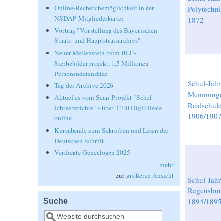
Online-Recherchemöglichkeit in der
Polytechni
NSDAP-Mitgliederkartei
1872
Vortrag "Vorstellung des Bayerischen
Staats- und Hauptstaatsarchivs"
Neuer Meilenstein beim BLF-
Sterbebilderprojekt: 1,5 Millionen
Personendatensätze
Schul-Jahr
Tag der Archive 2026
Memming
Aktuelles vom Scan-Projekt "Schul-
Realschule
Jahresberichte" - über 3400 Digitalisate
1906/190
online
Kursabende zum Schreiben und Lesen der
Deutschen Schrift
Verdiente Genealogen 2025
mehr
zur
größeren Ansicht
Schul-Jahr
Regensbur
Suche
1894/189
Suche