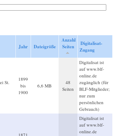
Anzahl
Digitalisat-
Jahr
Dateigröße
Seiten
Zugang
Digitalisat ist
auf www.blf-
online.de
1899
i St.
48
zugänglich (für
bis
6,6 MB
Seiten
BLF-Mitglieder;
1900
nur zum
persönlichen
Gebrauch)
Digitalisat ist
auf www.blf-
online.de
1871