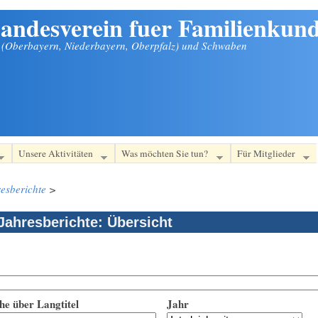
andesverein fuer Familienkund
n (Oberbayern, Niederbayern, Oberpfalz) und Schwaben
Unsere Aktivitäten
Was möchten Sie tun?
Für Mitglieder
esberichte
>
Jahresberichte: Übersicht
he über Langtitel
Jahr