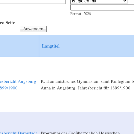
Jahr
Datum
Format: 2026
ro Seite
Langtitel
esbericht Augsburg
K. Humanistisches Gymnasium samt Kollegium be
1899/1900
Anna in Augsburg: Jahresbericht für 1899/1900
esbericht Darmstadt
Programm der Großherzoglich Hessischen