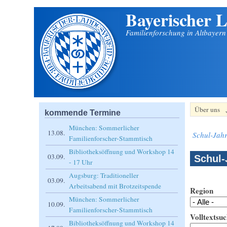
Bayerischer L
Direkt zum Inhalt
Familienforschung in Altbayer
Über uns
kommende Termine
München: Sommerlicher
13.08.
Schul-Jahr
Familienforscher-Stammtisch
Bibliotheksöffnung und Workshop 14
03.09.
Schul-
- 17 Uhr
Augsburg: Traditioneller
03.09.
Arbeitsabend mit Brotzeitspende
Region
München: Sommerlicher
10.09.
Familienforscher-Stammtisch
Volltextsuc
Bibliotheksöffnung und Workshop 14