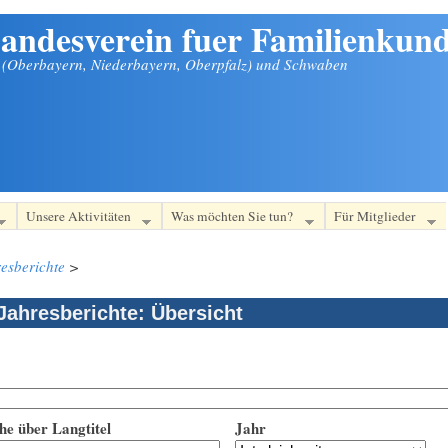
andesverein fuer Familienkund
n (Oberbayern, Niederbayern, Oberpfalz) und Schwaben
Unsere Aktivitäten
Was möchten Sie tun?
Für Mitglieder
esberichte
>
Jahresberichte: Übersicht
he über Langtitel
Jahr