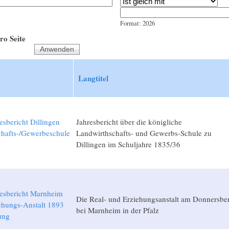
Jahr
Datum
Format: 2026
ro Seite
Langtitel
esbericht Dillingen
Jahresbericht über die königliche
chafts-/Gewerbeschule
Landwirthschafts- und Gewerbs-Schule zu
6
Dillingen im Schuljahre 1835/36
resbericht Marnheim
Die Real- und Erziehungsanstalt am Donnersbe
ehungs-Anstalt 1893
bei Marnheim in der Pfalz
ung