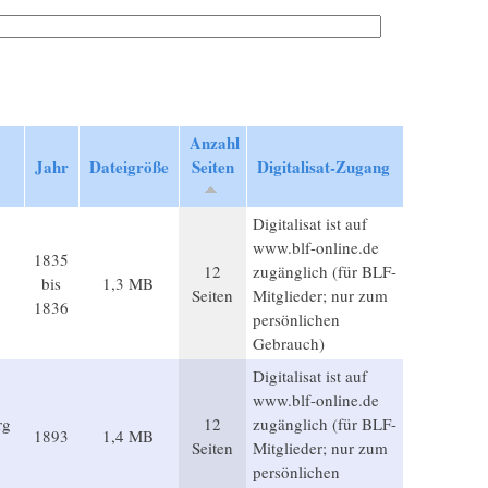
Anzahl
Jahr
Dateigröße
Seiten
Digitalisat-Zugang
Digitalisat ist auf
www.blf-online.de
1835
12
zugänglich (für BLF-
bis
1,3 MB
Seiten
Mitglieder; nur zum
1836
persönlichen
Gebrauch)
Digitalisat ist auf
www.blf-online.de
rg
12
zugänglich (für BLF-
1893
1,4 MB
Seiten
Mitglieder; nur zum
persönlichen