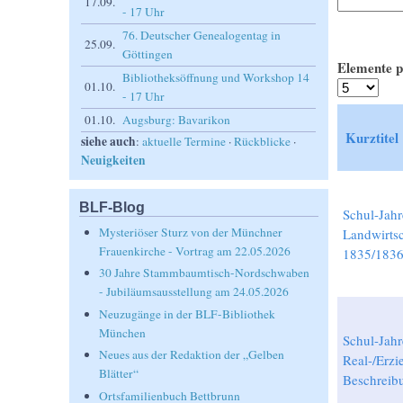
17.09.
- 17 Uhr
76. Deutscher Genealogentag in
25.09.
Göttingen
Elemente p
Bibliotheksöffnung und Workshop 14
01.10.
- 17 Uhr
01.10.
Augsburg: Bavarikon
Kurztitel
siehe auch
:
aktuelle Termine
·
Rückblicke
·
Neuigkeiten
BLF-Blog
Schul-Jahr
Mysteriöser Sturz von der Münchner
Landwirts
Frauenkirche - Vortrag am 22.05.2026
1835/183
30 Jahre Stammbaumtisch-Nordschwaben
- Jubiläumsausstellung am 24.05.2026
Neuzugänge in der BLF-Bibliothek
München
Schul-Jah
Neues aus der Redaktion der „Gelben
Real-/Erzi
Blätter“
Beschreib
Ortsfamilienbuch Bettbrunn