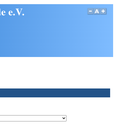
e e.V.