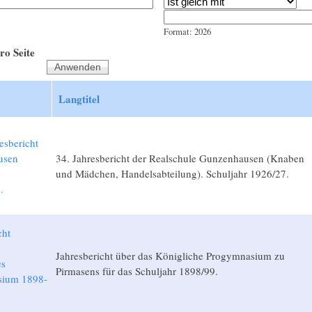
Jahr
Datum
Format: 2026
ro Seite
Langtitel
esbericht
usen
34. Jahresbericht der Realschule Gunzenhausen (Knaben
e
und Mädchen, Handelsabteilung). Schuljahr 1926/27.
.
cht
Jahresbericht über das Königliche Progymnasium zu
es
Pirmasens für das Schuljahr 1898/99.
sium 1898-