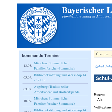
Bayerischer L
Direkt zum Inhalt
Familienforschung in Altbayer
Über uns
kommende Termine
München: Sommerlicher
13.08.
Schul-Jahr
Familienforscher-Stammtisch
Bibliotheksöffnung und Workshop 14
03.09.
Schul-
- 17 Uhr
Augsburg: Traditioneller
03.09.
Arbeitsabend mit Brotzeitspende
Region
München: Sommerlicher
10.09.
Familienforscher-Stammtisch
Volltextsuc
Bibliotheksöffnung und Workshop 14