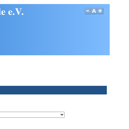
e e.V.