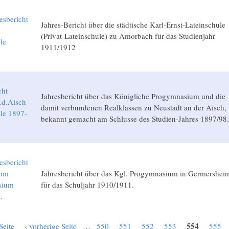
esbericht
Jahres-Bericht über die städtische Karl-Ernst-Lateinschule
(Privat-Lateinschule) zu Amorbach für das Studienjahr
le
1911/1912
2
cht
Jahresbericht über das Königliche Progymnasium und die
.d.Aisch
damit verbundenen Realklassen zu Neustadt an der Aisch,
le 1897-
bekannt gemacht am Schlusse des Studien-Jahres 1897/98.
esbericht
eim
Jahresbericht über das Kgl. Progymnasium in Germershei
sium
für das Schuljahr 1910/1911.
.
554
Seite
‹ vorherige Seite
…
550
551
552
553
555