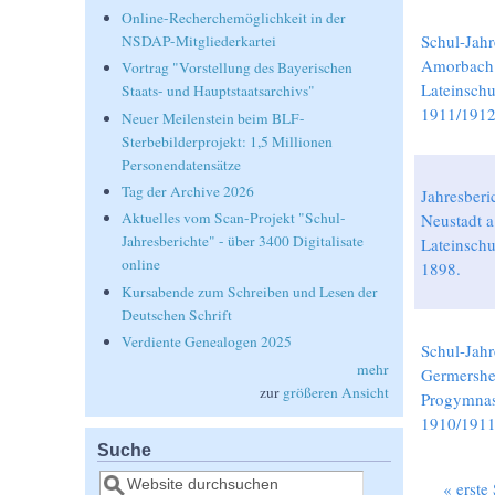
Online-Recherchemöglichkeit in der
Schul-Jahr
NSDAP-Mitgliederkartei
Amorbach
Vortrag "Vorstellung des Bayerischen
Lateinschu
Staats- und Hauptstaatsarchivs"
1911/191
Neuer Meilenstein beim BLF-
Sterbebilderprojekt: 1,5 Millionen
Personendatensätze
Tag der Archive 2026
Jahresberi
Aktuelles vom Scan-Projekt "Schul-
Neustadt a
Jahresberichte" - über 3400 Digitalisate
Lateinschu
online
1898.
Kursabende zum Schreiben und Lesen der
Deutschen Schrift
Verdiente Genealogen 2025
Schul-Jahr
mehr
Germersh
zur
größeren Ansicht
Progymna
1910/1911
Suche
Suche
« erste 