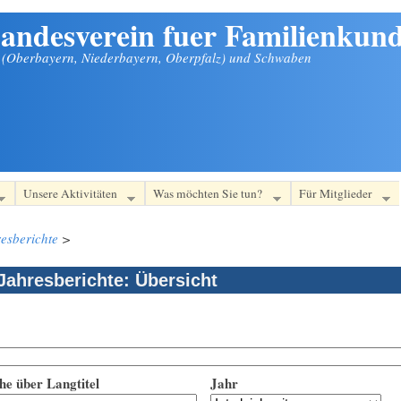
andesverein fuer Familienkund
n (Oberbayern, Niederbayern, Oberpfalz) und Schwaben
Unsere Aktivitäten
Was möchten Sie tun?
Für Mitglieder
esberichte
>
Jahresberichte: Übersicht
he über Langtitel
Jahr