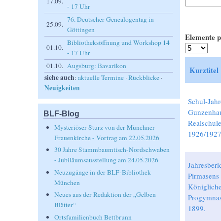
17.09.
- 17 Uhr
76. Deutscher Genealogentag in
25.09.
Göttingen
Elemente p
Bibliotheksöffnung und Workshop 14
01.10.
- 17 Uhr
01.10.
Augsburg: Bavarikon
Kurztitel
siehe auch
:
aktuelle Termine
·
Rückblicke
·
Neuigkeiten
Schul-Jahr
Gunzenha
BLF-Blog
Realschul
Mysteriöser Sturz von der Münchner
1926/1927
Frauenkirche - Vortrag am 22.05.2026
30 Jahre Stammbaumtisch-Nordschwaben
- Jubiläumsausstellung am 24.05.2026
Jahresberi
Neuzugänge in der BLF-Bibliothek
Pirmasens
München
Königlich
Neues aus der Redaktion der „Gelben
Progymna
Blätter“
1899.
Ortsfamilienbuch Bettbrunn