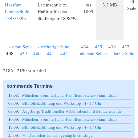
30
Hassfurt
Lateinschule zu
bis
3,3 MB
Seite
Lateinschule
Haßfurt für das
1899
1898/1899.
Studienjahr 1898/99.
« erste Seite
‹ vorherige Seite
…
434
435
436
437
Seiten
438
439
440
441
442
…
nächste Seite ›
letzte Seite
»
2186 - 2190 von 3403
kommende Termine
13.08.
München: Sommerlicher Familienforscher-Stammtisch
03.09.
Bibliotheksöffnung und Workshop 14 - 17 Uhr
03.09.
Augsburg: Traditioneller Arbeitsabend mit Brotzeitspende
10.09.
München: Sommerlicher Familienforscher-Stammtisch
17.09.
Bibliotheksöffnung und Workshop 14 - 17 Uhr
25.09.
76. Deutscher Genealogentag in Göttingen