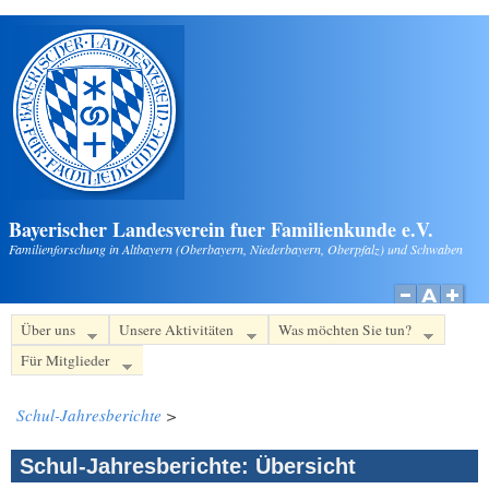
Direkt zum Inhalt
Bayerischer Landesverein fuer Familienkunde e.V.
Familienforschung in Altbayern (Oberbayern, Niederbayern, Oberpfalz) und Schwaben
Über uns
Unsere Aktivitäten
Was möchten Sie tun?
Für Mitglieder
Schul-Jahresberichte
>
Schul-Jahresberichte: Übersicht