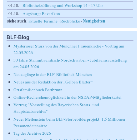
01.10.
Bibliotheksöffnung und Workshop 14 - 17 Uhr
01.10.
Augsburg: Bavarikon
siehe auch
Neuigkeiten
:
aktuelle Termine
·
Rückblicke
·
BLF-Blog
Mysteriöser Sturz von der Münchner Frauenkirche - Vortrag am
22.05.2026
30 Jahre Stammbaumtisch-Nordschwaben - Jubiläumsausstellung
am 24.05.2026
Neuzugänge in der BLF-Bibliothek München
Neues aus der Redaktion der „Gelben Blätter“
Ortsfamilienbuch Bettbrunn
Online-Recherchemöglichkeit in der NSDAP-Mitgliederkartei
Vortrag "Vorstellung des Bayerischen Staats- und
Hauptstaatsarchivs"
Neuer Meilenstein beim BLF-Sterbebilderprojekt: 1,5 Millionen
Personendatensätze
Tag der Archive 2026