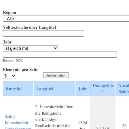
Region
Volltextsuche über Langtitel
Jahr
Jahr
Datum
Format: 2026
Elemente pro Seite
Dateigröße
Anza
Kurztitel
Langtitel
Jahr
Seite
2. Jahresbericht über
die Königliche
Schul-
vierklassige
Jahresbericht
1894
Reallschule und die
26
Gunzenhausen
bis
3,3 MB