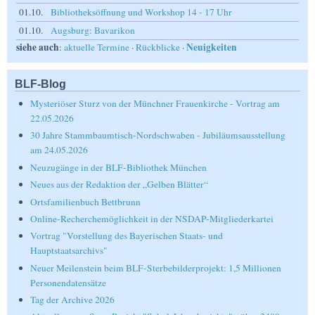
01.10.
Bibliotheksöffnung und Workshop 14 - 17 Uhr
01.10.
Augsburg: Bavarikon
siehe auch
Neuigkeiten
:
aktuelle Termine
·
Rückblicke
·
BLF-Blog
Mysteriöser Sturz von der Münchner Frauenkirche - Vortrag am
22.05.2026
30 Jahre Stammbaumtisch-Nordschwaben - Jubiläumsausstellung
am 24.05.2026
Neuzugänge in der BLF-Bibliothek München
Neues aus der Redaktion der „Gelben Blätter“
Ortsfamilienbuch Bettbrunn
Online-Recherchemöglichkeit in der NSDAP-Mitgliederkartei
Vortrag "Vorstellung des Bayerischen Staats- und
Hauptstaatsarchivs"
Neuer Meilenstein beim BLF-Sterbebilderprojekt: 1,5 Millionen
Personendatensätze
Tag der Archive 2026