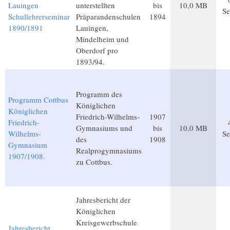
Lauingen
unterstellten
bis
10,0 MB
Se
Schullehrerseminar
Präparandenschulen
1894
1890/1891
Lauingen,
Mindelheim und
Oberdorf pro
1893/94.
Programm des
Programm Cottbus
Königlichen
Königlichen
Friedrich-Wilhelms-
1907
Friedrich-
Gymnasiums und
bis
10,0 MB
Wilhelms-
Se
des
1908
Gymnasium
Realprogymnasiums
1907/1908.
zu Cottbus.
Jahresbericht der
Königlichen
Kreisgewerbschule
Jahresbericht