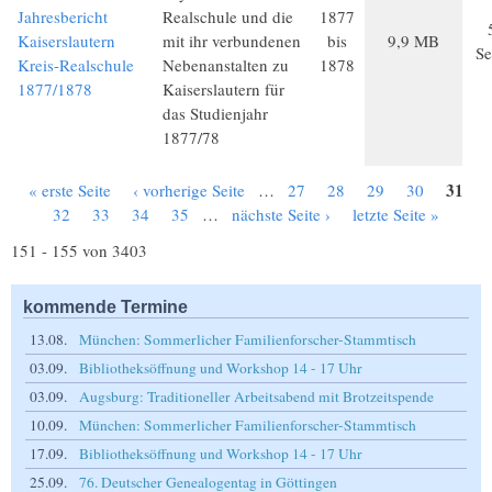
Jahresbericht
Realschule und die
1877
Kaiserslautern
mit ihr verbundenen
bis
9,9 MB
Se
Kreis-Realschule
Nebenanstalten zu
1878
1877/1878
Kaiserslautern für
das Studienjahr
1877/78
31
« erste Seite
‹ vorherige Seite
…
27
28
29
30
Seiten
32
33
34
35
…
nächste Seite ›
letzte Seite »
151 - 155 von 3403
kommende Termine
13.08.
München: Sommerlicher Familienforscher-Stammtisch
03.09.
Bibliotheksöffnung und Workshop 14 - 17 Uhr
03.09.
Augsburg: Traditioneller Arbeitsabend mit Brotzeitspende
10.09.
München: Sommerlicher Familienforscher-Stammtisch
17.09.
Bibliotheksöffnung und Workshop 14 - 17 Uhr
25.09.
76. Deutscher Genealogentag in Göttingen