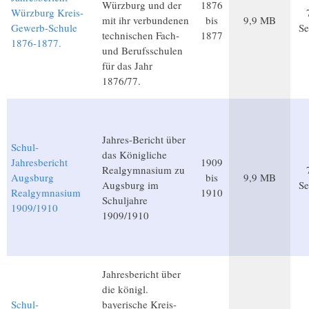
Würzburg und der
1876
Würzburg Kreis-
mit ihr verbundenen
bis
9,9 MB
Gewerb-Schule
Se
technischen Fach-
1877
1876-1877.
und Berufsschulen
für das Jahr
1876/77.
Jahres-Bericht über
Schul-
das Königliche
Jahresbericht
1909
Realgymnasium zu
Augsburg
bis
9,9 MB
Augsburg im
Se
Realgymnasium
1910
Schuljahre
1909/1910
1909/1910
Jahresbericht über
die königl.
Schul-
bayerische Kreis-