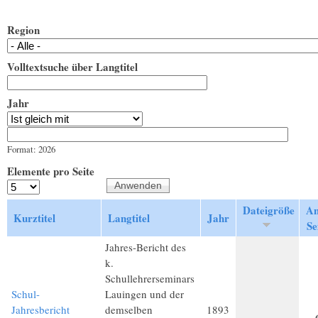
Region
Volltextsuche über Langtitel
Jahr
Jahr
Datum
Format: 2026
Elemente pro Seite
Dateigröße
An
Kurztitel
Langtitel
Jahr
Se
Jahres-Bericht des
k.
Schullehrerseminars
Schul-
Lauingen und der
Jahresbericht
demselben
1893