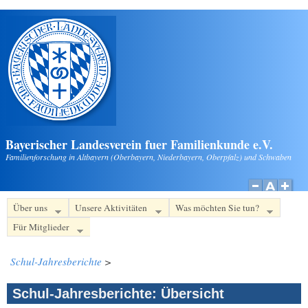
Direkt zum Inhalt
Bayerischer Landesverein fuer Familienkunde e.V.
Familienforschung in Altbayern (Oberbayern, Niederbayern, Oberpfalz) und Schwaben
Über uns
Unsere Aktivitäten
Was möchten Sie tun?
Für Mitglieder
Schul-Jahresberichte
>
Schul-Jahresberichte: Übersicht