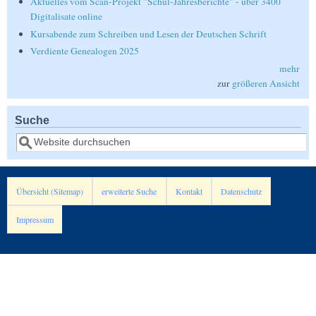
Aktuelles vom Scan-Projekt "Schul-Jahresberichte" - über 3400
Digitalisate online
Kursabende zum Schreiben und Lesen der Deutschen Schrift
Verdiente Genealogen 2025
mehr
zur
größeren Ansicht
Suche
Suche
Übersicht (Sitemap)
erweiterte Suche
Kontakt
Datenschutz
Impressum