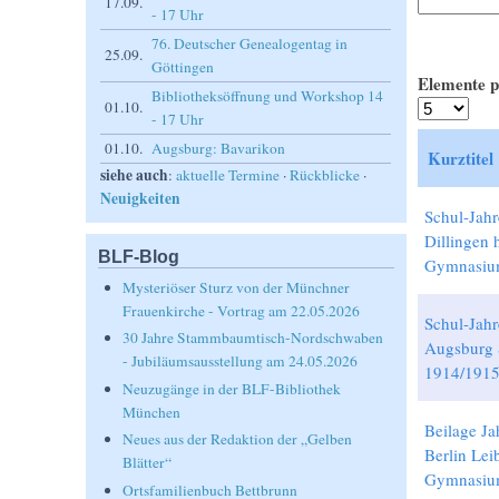
17.09.
- 17 Uhr
76. Deutscher Genealogentag in
25.09.
Göttingen
Elemente p
Bibliotheksöffnung und Workshop 14
01.10.
- 17 Uhr
01.10.
Augsburg: Bavarikon
Kurztitel
siehe auch
:
aktuelle Termine
·
Rückblicke
·
Neuigkeiten
Schul-Jahr
Dillingen 
BLF-Blog
Gymnasiu
Mysteriöser Sturz von der Münchner
Frauenkirche - Vortrag am 22.05.2026
Schul-Jahr
30 Jahre Stammbaumtisch-Nordschwaben
Augsburg 
- Jubiläumsausstellung am 24.05.2026
1914/191
Neuzugänge in der BLF-Bibliothek
München
Beilage Ja
Neues aus der Redaktion der „Gelben
Berlin Lei
Blätter“
Gymnasiu
Ortsfamilienbuch Bettbrunn