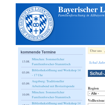
Bayerischer L
Direkt zum Inhalt
Familienforschung in Altbayer
Über uns
kommende Termine
München: Sommerlicher
13.08.
Schul-Jahr
Familienforscher-Stammtisch
Bibliotheksöffnung und Workshop 14
03.09.
Schul-
- 17 Uhr
Augsburg: Traditioneller
03.09.
Arbeitsabend mit Brotzeitspende
Region
München: Sommerlicher
10.09.
Familienforscher-Stammtisch
Volltextsuc
Bibliotheksöffnung und Workshop 14