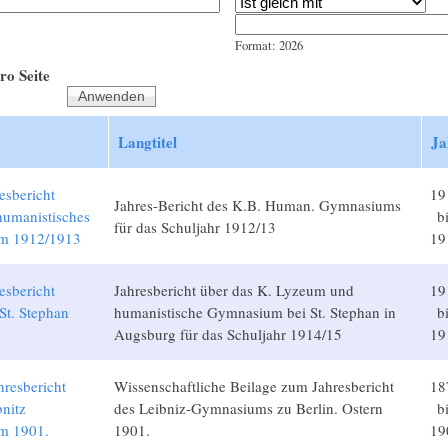
Jahr
Datum
Format: 2026
ro Seite
Langtitel
Ja
esbericht
19
Jahres-Bericht des K.B. Human. Gymnasiums
humanistisches
b
für das Schuljahr 1912/13
m 1912/1913
19
esbericht
Jahresbericht über das K. Lyzeum und
19
St. Stephan
humanistische Gymnasium bei St. Stephan in
b
5
Augsburg für das Schuljahr 1914/15
19
hresbericht
Wissenschaftliche Beilage zum Jahresbericht
18
bnitz
des Leibniz-Gymnasiums zu Berlin. Ostern
b
m 1901.
1901.
19