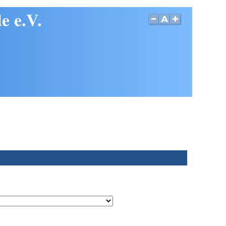
e e.V.