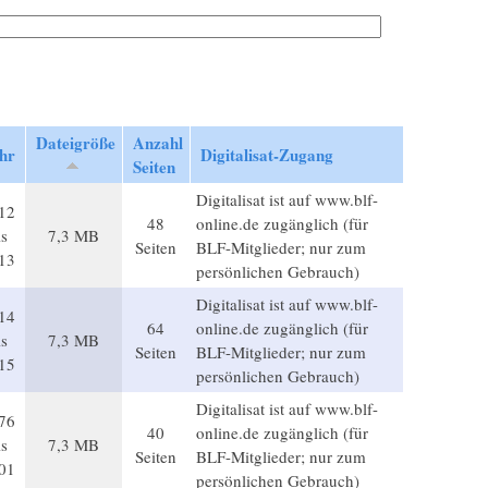
Dateigröße
Anzahl
hr
Digitalisat-Zugang
Seiten
Digitalisat ist auf www.blf-
12
48
online.de zugänglich (für
is
7,3 MB
Seiten
BLF-Mitglieder; nur zum
13
persönlichen Gebrauch)
Digitalisat ist auf www.blf-
14
64
online.de zugänglich (für
is
7,3 MB
Seiten
BLF-Mitglieder; nur zum
15
persönlichen Gebrauch)
Digitalisat ist auf www.blf-
76
40
online.de zugänglich (für
is
7,3 MB
Seiten
BLF-Mitglieder; nur zum
01
persönlichen Gebrauch)