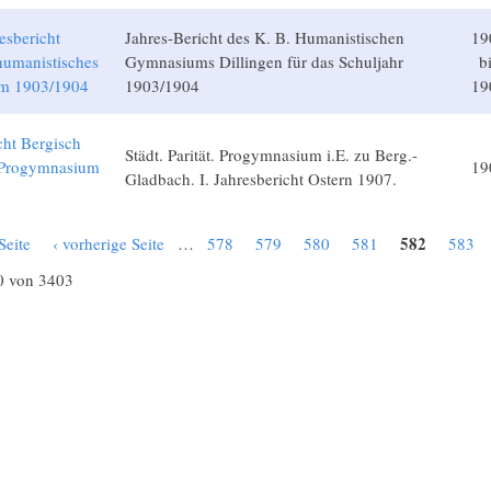
esbericht
Jahres-Bericht des K. B. Humanistischen
19
humanistisches
Gymnasiums Dillingen für das Schuljahr
b
m 1903/1904
1903/1904
19
cht Bergisch
Städt. Parität. Progymnasium i.E. zu Berg.-
 Progymnasium
19
Gladbach. I. Jahresbericht Ostern 1907.
582
Seite
‹ vorherige Seite
…
578
579
580
581
583
0 von 3403