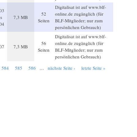
Digitalisat ist auf www.blf-
03
52
online.de zugänglich (für
is
7,3 MB
Seiten
BLF-Mitglieder; nur zum
04
persönlichen Gebrauch)
Digitalisat ist auf www.blf-
56
online.de zugänglich (für
07
7,3 MB
Seiten
BLF-Mitglieder; nur zum
persönlichen Gebrauch)
584
585
586
…
nächste Seite ›
letzte Seite »