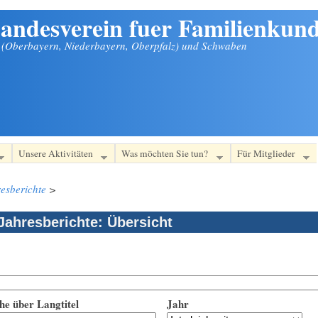
andesverein fuer Familienkund
n (Oberbayern, Niederbayern, Oberpfalz) und Schwaben
Unsere Aktivitäten
Was möchten Sie tun?
Für Mitglieder
esberichte
>
Jahresberichte: Übersicht
he über Langtitel
Jahr