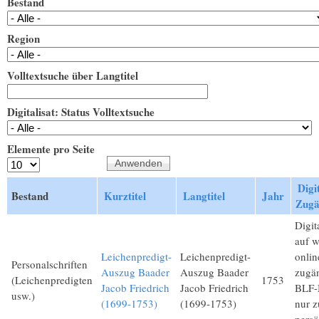
Bestand
Region
Volltextsuche über Langtitel
Digitalisat: Status Volltextsuche
Elemente pro Seite
Digit
Bestand
Kurztitel
Langtitel
Jahr
Zugä
Digita
auf 
Leichenpredigt-
Leichenpredigt-
onlin
Personalschriften
Auszug Baader
Auszug Baader
zugän
(Leichenpredigten
1753
Jacob Friedrich
Jacob Friedrich
BLF-M
usw.)
(1699-1753)
(1699-1753)
nur 