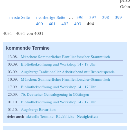
persö
Gebr
« erste Seite
‹ vorherige Seite
…
396
397
398
399
Seiten
404
400
401
402
403
4031 - 4031 von 4031
kommende Termine
13.08.
München: Sommerlicher Familienforscher-Stammtisch
03.09.
Bibliotheksöffnung und Workshop 14 - 17 Uhr
03.09.
Augsburg: Traditioneller Arbeitsabend mit Brotzeitspende
10.09.
München: Sommerlicher Familienforscher-Stammtisch
17.09.
Bibliotheksöffnung und Workshop 14 - 17 Uhr
25.09.
76. Deutscher Genealogentag in Göttingen
01.10.
Bibliotheksöffnung und Workshop 14 - 17 Uhr
01.10.
Augsburg: Bavarikon
siehe auch
Neuigkeiten
:
aktuelle Termine
·
Rückblicke
·