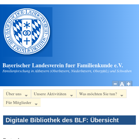
Direkt zum Inhalt
Bayerischer Landesverein fuer Familienkunde e.V.
Familienforschung in Altbayern (Oberbayern, Niederbayern, Oberpfalz) und Schwaben
Über uns
Unsere Aktivitäten
Was möchten Sie tun?
Für Mitglieder
Digitale Bibliothek des BLF: Übersicht