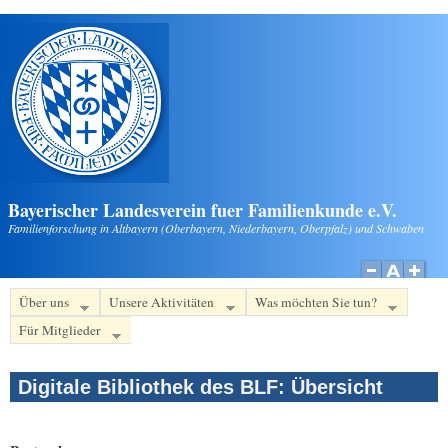
Direkt zum Inhalt
Bayerischer Landesverein fuer Familienkunde e.V.
Familienforschung in Altbayern (Oberbayern, Niederbayern, Oberpfalz) und Schwaben
Über uns
Unsere Aktivitäten
Was möchten Sie tun?
Für Mitglieder
Digitale Bibliothek des BLF: Übersicht