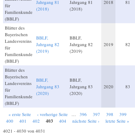
Jahrgang 81
Jahrgang 81
2018
81
für
(2018)
(2018)
Familienkunde
(BBLF)
Blätter des
Bayerischen
BBLF,
BBLF,
Landesvereins
Jahrgang 82
Jahrgang 82
2019
82
für
(2019)
(2019)
Familienkunde
(BBLF)
Blätter des
Bayerischen
BBLF,
BBLF,
Landesvereins
Jahrgang 83
Jahrgang 83
2020
83
für
(2020)
(2020)
Familienkunde
(BBLF)
« erste Seite
‹ vorherige Seite
…
396
397
398
399
Seiten
403
400
401
402
404
nächste Seite ›
letzte Seite »
4021 - 4030 von 4031