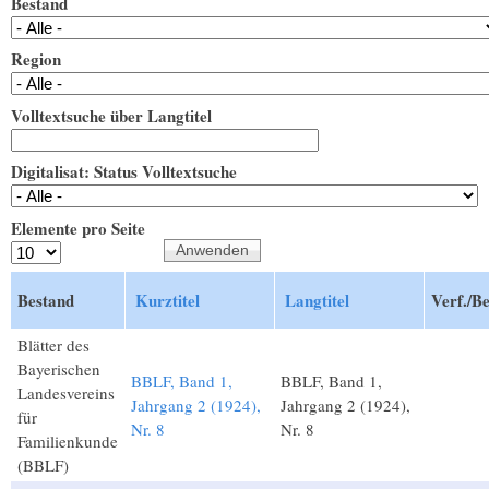
Bestand
Region
Volltextsuche über Langtitel
Digitalisat: Status Volltextsuche
Elemente pro Seite
Bestand
Kurztitel
Langtitel
Verf./B
Blätter des
Bayerischen
BBLF, Band 1,
BBLF, Band 1,
Landesvereins
Jahrgang 2 (1924),
Jahrgang 2 (1924),
für
Nr. 8
Nr. 8
Familienkunde
(BBLF)