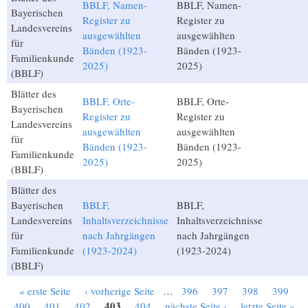
BBLF, Namen-
BBLF, Namen-
Bayerischen
Register zu
Register zu
Landesvereins
ausgewählten
ausgewählten
für
Bänden (1923-
Bänden (1923-
Familienkunde
2025)
2025)
(BBLF)
Blätter des
BBLF, Orte-
BBLF, Orte-
Bayerischen
Register zu
Register zu
Landesvereins
ausgewählten
ausgewählten
für
Bänden (1923-
Bänden (1923-
Familienkunde
2025)
2025)
(BBLF)
Blätter des
Bayerischen
BBLF,
BBLF,
Landesvereins
Inhaltsverzeichnisse
Inhaltsverzeichnisse
für
nach Jahrgängen
nach Jahrgängen
Familienkunde
(1923-2024)
(1923-2024)
(BBLF)
« erste Seite
‹ vorherige Seite
…
396
397
398
399
Seiten
403
400
401
402
404
nächste Seite ›
letzte Seite »