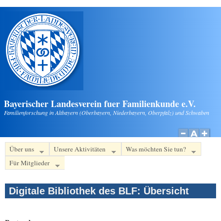
Direkt zum Inhalt
Bayerischer Landesverein fuer Familienkunde e.V.
Familienforschung in Altbayern (Oberbayern, Niederbayern, Oberpfalz) und Schwaben
Über uns
Unsere Aktivitäten
Was möchten Sie tun?
Für Mitglieder
Digitale Bibliothek des BLF: Übersicht