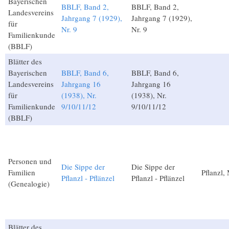
Bayerischen
BBLF, Band 2,
BBLF, Band 2,
Landesvereins
Jahrgang 7 (1929),
Jahrgang 7 (1929),
für
Nr. 9
Nr. 9
Familienkunde
(BBLF)
Blätter des
Bayerischen
BBLF, Band 6,
BBLF, Band 6,
Landesvereins
Jahrgang 16
Jahrgang 16
für
(1938), Nr.
(1938), Nr.
Familienkunde
9/10/11/12
9/10/11/12
(BBLF)
Personen und
Die Sippe der
Die Sippe der
Familien
Pflanzl,
Pflanzl - Pflänzel
Pflanzl - Pflänzel
(Genealogie)
Blätter des