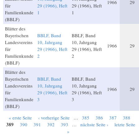
1966
29
für
29 (1966), Heft
29 (1966), Heft
Familienkunde
1
1
(BBLF)
Blätter des
Bayerischen
BBLF, Band
BBLF, Band
Landesvereins
10, Jahrgang
10, Jahrgang
1966
29
für
29 (1966), Heft
29 (1966), Heft
Familienkunde
2
2
(BBLF)
Blätter des
Bayerischen
BBLF, Band
BBLF, Band
Landesvereins
10, Jahrgang
10, Jahrgang
1966
29
für
29 (1966), Heft
29 (1966), Heft
Familienkunde
3
3
(BBLF)
« erste Seite
‹ vorherige Seite
…
385
386
387
388
Seiten
389
390
391
392
393
…
nächste Seite ›
letzte Seite
»