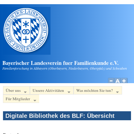
Direkt zum Inhalt
Bayerischer Landesverein fuer Familienkunde e.V.
Familienforschung in Altbayern (Oberbayern, Niederbayern, Oberpfalz) und Schwaben
Über uns
Unsere Aktivitäten
Was möchten Sie tun?
Für Mitglieder
Digitale Bibliothek des BLF: Übersicht