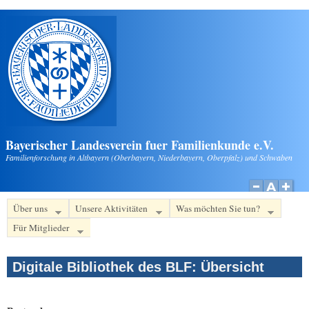
Direkt zum Inhalt
Bayerischer Landesverein fuer Familienkunde e.V.
Familienforschung in Altbayern (Oberbayern, Niederbayern, Oberpfalz) und Schwaben
Über uns
Unsere Aktivitäten
Was möchten Sie tun?
Für Mitglieder
Digitale Bibliothek des BLF: Übersicht