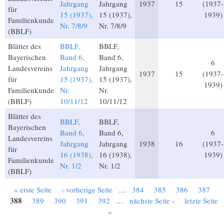
Jahrgang
Jahrgang
1937
15
(1937-
für
15 (1937),
15 (1937),
1939)
Familienkunde
Nr. 7/8/9
Nr. 7/8/9
(BBLF)
Blätter des
BBLF,
BBLF,
Bayerischen
Band 6,
Band 6,
6
Landesvereins
Jahrgang
Jahrgang
1937
15
(1937-
für
15 (1937),
15 (1937),
1939)
Familienkunde
Nr.
Nr.
(BBLF)
10/11/12
10/11/12
Blätter des
BBLF,
BBLF,
Bayerischen
Band 6,
Band 6,
6
Landesvereins
Jahrgang
Jahrgang
1938
16
(1937-
für
16 (1938),
16 (1938),
1939)
Familienkunde
Nr. 1/2
Nr. 1/2
(BBLF)
« erste Seite
‹ vorherige Seite
…
384
385
386
387
Seiten
388
389
390
391
392
…
nächste Seite ›
letzte Seite
»