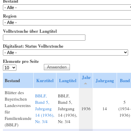
Bestand
Region
Volltextsuche über Langtitel
Digitalisat: Status Volltextsuche
Elemente pro Seite
Jahr
Bestand
Kurztitel
Langtitel
Jahrgang
Band
Blätter des
BBLF,
BBLF,
Bayerischen
Band 5,
Band 5,
5
Landesvereins
Jahrgang
Jahrgang
1936
14
(1934-
für
14 (1936),
14 (1936),
1936)
Familienkunde
Nr. 3/4
Nr. 3/4
(BBLF)