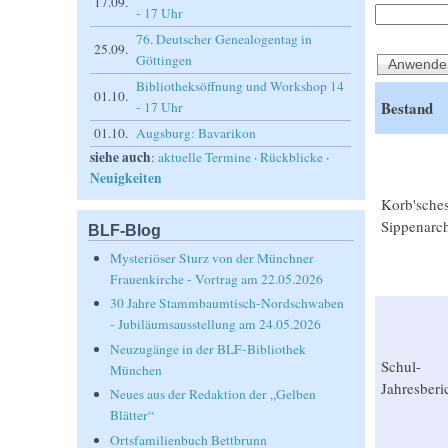
17.09.
- 17 Uhr
76. Deutscher Genealogentag in
25.09.
Göttingen
Bibliotheksöffnung und Workshop 14
01.10.
Bestand
- 17 Uhr
01.10.
Augsburg: Bavarikon
siehe auch
:
aktuelle Termine
·
Rückblicke
·
Neuigkeiten
Korb'sche
Sippenarc
BLF-Blog
Mysteriöser Sturz von der Münchner
Frauenkirche - Vortrag am 22.05.2026
30 Jahre Stammbaumtisch-Nordschwaben
- Jubiläumsausstellung am 24.05.2026
Neuzugänge in der BLF-Bibliothek
Schul-
München
Jahresberi
Neues aus der Redaktion der „Gelben
Blätter“
Ortsfamilienbuch Bettbrunn