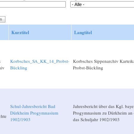
Kurztitel
Langtitel
s
Korbsches_SA_KK_14_Probst-
Korbsches Sippenarchiv Karteik
hiv
Bückling
Probst-Bückling
Schul-Jahresbericht Bad
Jahresbericht über das Kgl. baye
Dürkheim Progymnasium
Progymnasium zu Dürkheim an d
chte
1902/1903
das Schuljahr 1902/1903