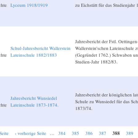
chte
Lyceum 1918/1919
zu Eichstätt für das Studienjahr
Jahresbericht der Fstl. Oettingen
Schul-Jahresbericht Wallerstein
Wallerstein'schen Lateinschule z
chte
Lateinschule 1882/1883
(Gegründet 1762.) Schwaben u
Studien-Jahr 1882/83.
Jahresbericht der königlichen la
Jahresbericht Wunsiedel
Schule zu Wunsiedel für das Sch
chte
Lateinschule 1873-1874.
1873/74.
388
Seite
‹ vorherige Seite
…
384
385
386
387
389