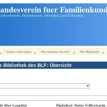
andesverein fuer Familienkund
n (Oberbayern, Niederbayern, Oberpfalz) und Schwaben
Unsere Aktivitäten
Was möchten Sie tun?
Für Mitglieder
le Bibliothek des BLF: Übersicht
he über Langtitel
Digitalisat: Status Volltextsuche