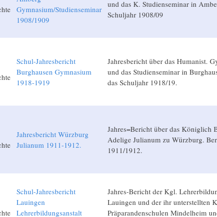
und das K. Studienseminar in Amber
chte
Gymnasium/Studienseminar
Schuljahr 1908/09
1908/1909
Schul-Jahresbericht
Jahresbericht über das Humanist. 
Burghausen Gymnasium
und das Studienseminar in Burghaus
chte
1918-1919
das Schuljahr 1918/19.
Jahres=Bericht über das Königlich 
Jahresbericht Würzburg
Adelige Julianum zu Würzburg. Beri
chte
Julianum 1911-1912.
1911/1912.
Schul-Jahresbericht
Jahres-Bericht der Kgl. Lehrerbildun
Lauingen
Lauingen und der ihr unterstellten K
chte
Lehrerbildungsanstalt
Präparandenschulen Mindelheim un