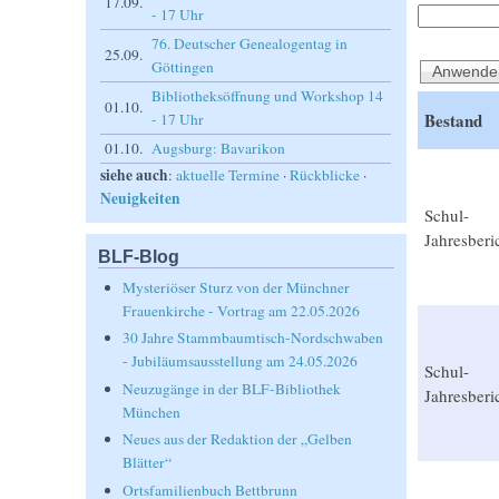
17.09.
- 17 Uhr
76. Deutscher Genealogentag in
25.09.
Göttingen
Bibliotheksöffnung und Workshop 14
01.10.
Bestand
- 17 Uhr
01.10.
Augsburg: Bavarikon
siehe auch
:
aktuelle Termine
·
Rückblicke
·
Neuigkeiten
Schul-
Jahresberi
BLF-Blog
Mysteriöser Sturz von der Münchner
Frauenkirche - Vortrag am 22.05.2026
30 Jahre Stammbaumtisch-Nordschwaben
- Jubiläumsausstellung am 24.05.2026
Schul-
Neuzugänge in der BLF-Bibliothek
Jahresberi
München
Neues aus der Redaktion der „Gelben
Blätter“
Ortsfamilienbuch Bettbrunn