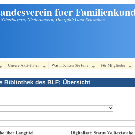
andesverein fuer Familienkund
n (Oberbayern, Niederbayern, Oberpfalz) und Schwaben
Unsere Aktivitäten
Was möchten Sie tun?
Für Mitglieder
le Bibliothek des BLF: Übersicht
he über Langtitel
Digitalisat: Status Volltextsuche