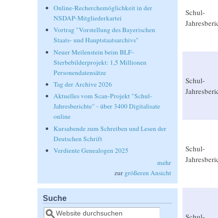
Online-Recherchemöglichkeit in der
Schul-
NSDAP-Mitgliederkartei
Jahresberi
Vortrag "Vorstellung des Bayerischen
Staats- und Hauptstaatsarchivs"
Neuer Meilenstein beim BLF-
Sterbebilderprojekt: 1,5 Millionen
Personendatensätze
Schul-
Tag der Archive 2026
Jahresberi
Aktuelles vom Scan-Projekt "Schul-
Jahresberichte" - über 3400 Digitalisate
online
Kursabende zum Schreiben und Lesen der
Deutschen Schrift
Schul-
Verdiente Genealogen 2025
Jahresberi
mehr
zur
größeren Ansicht
Suche
Suche
Schul-