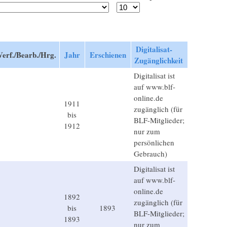
Digitalisat-
Verf./Bearb./Hrg.
Jahr
Erschienen
Zugänglichkeit
Digitalisat ist
auf www.blf-
online.de
1911
zugänglich (für
bis
BLF-Mitglieder;
1912
nur zum
persönlichen
Gebrauch)
Digitalisat ist
auf www.blf-
online.de
1892
zugänglich (für
bis
1893
BLF-Mitglieder;
1893
nur zum