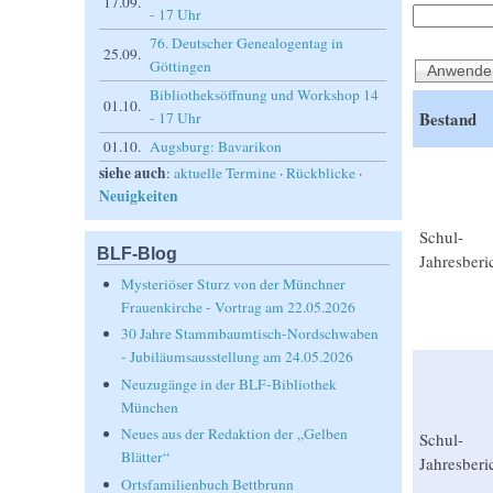
17.09.
- 17 Uhr
76. Deutscher Genealogentag in
25.09.
Göttingen
Bibliotheksöffnung und Workshop 14
01.10.
Bestand
- 17 Uhr
01.10.
Augsburg: Bavarikon
siehe auch
:
aktuelle Termine
·
Rückblicke
·
Neuigkeiten
Schul-
BLF-Blog
Jahresberi
Mysteriöser Sturz von der Münchner
Frauenkirche - Vortrag am 22.05.2026
30 Jahre Stammbaumtisch-Nordschwaben
- Jubiläumsausstellung am 24.05.2026
Neuzugänge in der BLF-Bibliothek
München
Neues aus der Redaktion der „Gelben
Schul-
Blätter“
Jahresberi
Ortsfamilienbuch Bettbrunn