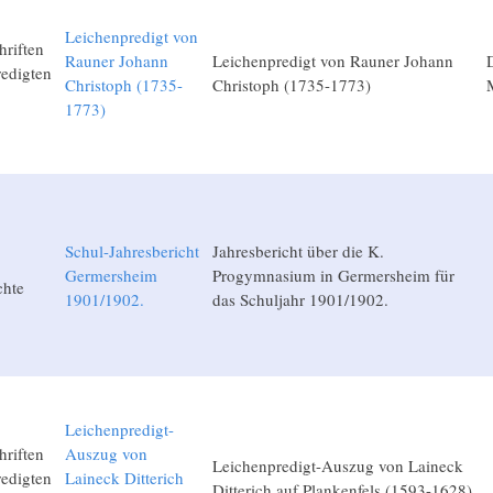
Leichenpredigt von
hriften
Rauner Johann
Leichenpredigt von Rauner Johann
edigten
Christoph (1735-
Christoph (1735-1773)
1773)
Schul-Jahresbericht
Jahresbericht über die K.
Germersheim
Progymnasium in Germersheim für
chte
1901/1902.
das Schuljahr 1901/1902.
Leichenpredigt-
hriften
Auszug von
Leichenpredigt-Auszug von Laineck
edigten
Laineck Ditterich
Ditterich auf Plankenfels (1593-1628)