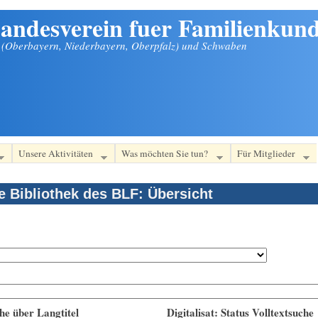
andesverein fuer Familienkund
n (Oberbayern, Niederbayern, Oberpfalz) und Schwaben
Unsere Aktivitäten
Was möchten Sie tun?
Für Mitglieder
le Bibliothek des BLF: Übersicht
he über Langtitel
Digitalisat: Status Volltextsuche