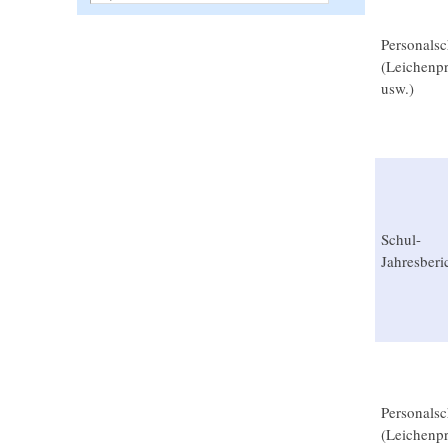
Personalsc
(Leichenpr
usw.)
Schul-
Jahresberi
Personalsc
(Leichenpr