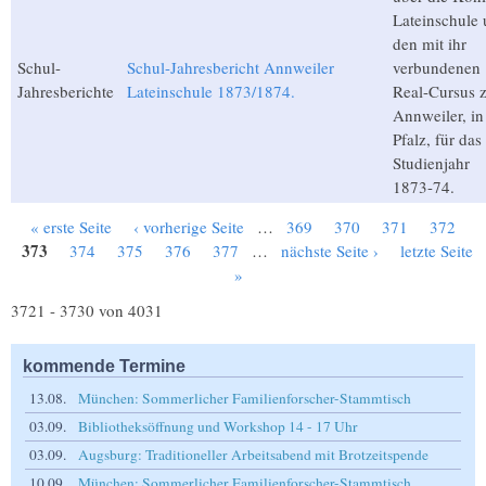
Lateinschule
den mit ihr
Schul-
Schul-Jahresbericht Annweiler
verbundenen
Jahresberichte
Lateinschule 1873/1874.
Real-Cursus 
Annweiler, in
Pfalz, für das
Studienjahr
1873-74.
« erste Seite
‹ vorherige Seite
…
369
370
371
372
Seiten
373
374
375
376
377
…
nächste Seite ›
letzte Seite
»
3721 - 3730 von 4031
kommende Termine
13.08.
München: Sommerlicher Familienforscher-Stammtisch
03.09.
Bibliotheksöffnung und Workshop 14 - 17 Uhr
03.09.
Augsburg: Traditioneller Arbeitsabend mit Brotzeitspende
10.09.
München: Sommerlicher Familienforscher-Stammtisch