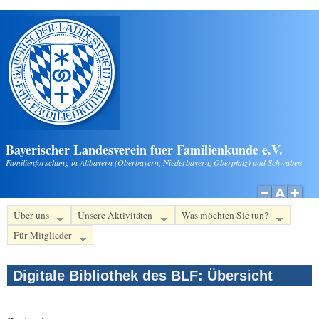
Direkt zum Inhalt
Bayerischer Landesverein fuer Familienkunde e.V.
Familienforschung in Altbayern (Oberbayern, Niederbayern, Oberpfalz) und Schwaben
Über uns
Unsere Aktivitäten
Was möchten Sie tun?
Für Mitglieder
Digitale Bibliothek des BLF: Übersicht