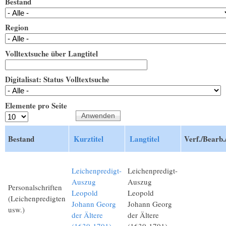
Bestand
Region
Volltextsuche über Langtitel
Digitalisat: Status Volltextsuche
Elemente pro Seite
Bestand
Kurztitel
Langtitel
Verf./Bearb.
Leichenpredigt-
Leichenpredigt-
Auszug
Auszug
Personalschriften
Leopold
Leopold
(Leichenpredigten
Johann Georg
Johann Georg
usw.)
der Ältere
der Ältere