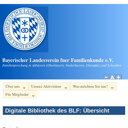
Direkt zum Inhalt
Bayerischer Landesverein fuer Familienkunde e.V.
Familienforschung in Altbayern (Oberbayern, Niederbayern, Oberpfalz) und Schwaben
Über uns
Unsere Aktivitäten
Was möchten Sie tun?
Für Mitglieder
Digitale Bibliothek des BLF: Übersicht