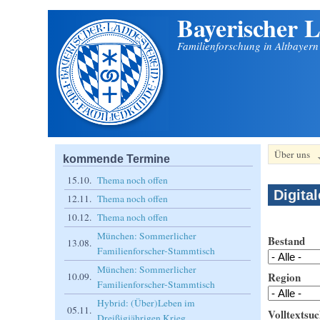
Bayerischer L
Direkt zum Inhalt
Familienforschung in Altbayer
Über uns
kommende Termine
15.10.
Thema noch offen
Digita
12.11.
Thema noch offen
10.12.
Thema noch offen
München: Sommerlicher
Bestand
13.08.
Familienforscher-Stammtisch
München: Sommerlicher
Region
10.09.
Familienforscher-Stammtisch
Hybrid: (Über)Leben im
05.11.
Volltextsuc
Dreißigjährigen Krieg