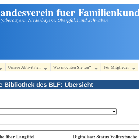
andesverein fuer Familienkund
n (Oberbayern, Niederbayern, Oberpfalz) und Schwaben
Unsere Aktivitäten
Was möchten Sie tun?
Für Mitglieder
le Bibliothek des BLF: Übersicht
he über Langtitel
Digitalisat: Status Volltextsuche