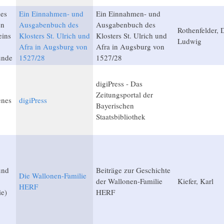
des
Ein Einnahmen- und
Ein Einnahmen- und
en
Ausgabenbuch des
Ausgabenbuch des
Rothenfelder, D
eins
Klosters St. Ulrich und
Klosters St. Ulrich und
Ludwig
Afra in Augsburg von
Afra in Augsburg von
unde
1527/28
1527/28
digiPress - Das
Zeitungsportal der
enes
digiPress
Bayerischen
Staatsbibliothek
und
Beiträge zur Geschichte
Die Wallonen-Familie
der Wallonen-Familie
Kiefer, Karl
HERF
ie)
HERF