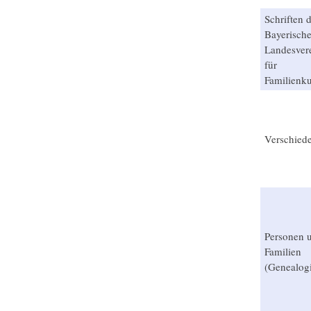
Schriften 
Bayerisch
Landesver
für
Familienk
Verschied
Personen 
Familien
(Genealog