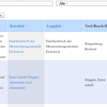
Kurztitel
Langtitel
Verf./Bearb./
des
en
Familienbuch der
Familienbuch der
Ringenberg,
eins
Mennonitengemeinde
Mennonitengemeinde
Richard
Eichstock
Eichstock
unde
und
Ernst Adolf Dingler -
Dingler, Ernst
Ahnenliste und
Adolf
ie)
Ahnentafel