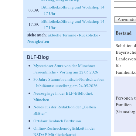
Bibliotheksöffnung und Workshop 14
03.09.
- 17 Uhr
Bibliotheksöffnung und Workshop 14
17.09.
- 17 Uhr
Bestand
siehe auch
:
aktuelle Termine
·
Rückblicke
·
Neuigkeiten
Schriften 
Bayerisch
BLF-Blog
Landesver
für
Mysteriöser Sturz von der Münchner
Familienk
Frauenkirche - Vortrag am 22.05.2026
30 Jahre Stammbaumtisch-Nordschwaben
- Jubiläumsausstellung am 24.05.2026
Neuzugänge in der BLF-Bibliothek
Personen 
München
Familien
Neues aus der Redaktion der „Gelben
(Genealog
Blätter“
Ortsfamilienbuch Bettbrunn
Online-Recherchemöglichkeit in der
NSDAP-Mitgliederkartei