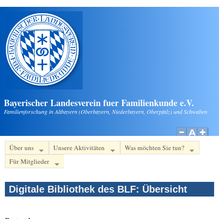
Direkt zum Inhalt
Bayerischer Landesverein fuer Familienkunde e.V.
Familienforschung in Altbayern (Oberbayern, Niederbayern, Oberpfalz) und Schwaben
Über uns
Unsere Aktivitäten
Was möchten Sie tun?
Für Mitglieder
Digitale Bibliothek des BLF: Übersicht