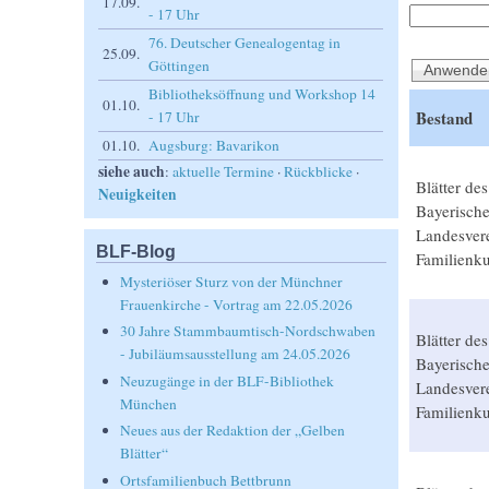
17.09.
- 17 Uhr
76. Deutscher Genealogentag in
25.09.
Göttingen
Bibliotheksöffnung und Workshop 14
01.10.
Bestand
- 17 Uhr
01.10.
Augsburg: Bavarikon
siehe auch
:
aktuelle Termine
·
Rückblicke
·
Blätter des
Neuigkeiten
Bayerisch
Landesvere
BLF-Blog
Familienk
Mysteriöser Sturz von der Münchner
Frauenkirche - Vortrag am 22.05.2026
30 Jahre Stammbaumtisch-Nordschwaben
Blätter des
- Jubiläumsausstellung am 24.05.2026
Bayerisch
Neuzugänge in der BLF-Bibliothek
Landesvere
München
Familienk
Neues aus der Redaktion der „Gelben
Blätter“
Ortsfamilienbuch Bettbrunn