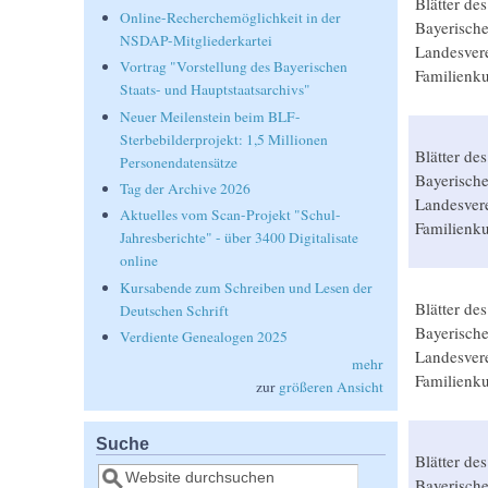
Blätter des
Online-Recherchemöglichkeit in der
Bayerisch
NSDAP-Mitgliederkartei
Landesvere
Vortrag "Vorstellung des Bayerischen
Familienk
Staats- und Hauptstaatsarchivs"
Neuer Meilenstein beim BLF-
Sterbebilderprojekt: 1,5 Millionen
Blätter des
Personendatensätze
Bayerisch
Tag der Archive 2026
Landesvere
Aktuelles vom Scan-Projekt "Schul-
Familienk
Jahresberichte" - über 3400 Digitalisate
online
Kursabende zum Schreiben und Lesen der
Blätter des
Deutschen Schrift
Bayerisch
Verdiente Genealogen 2025
Landesvere
mehr
Familienk
zur
größeren Ansicht
Suche
Blätter des
Suche
Bayerisch