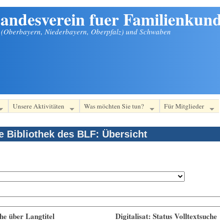
andesverein fuer Familienkund
n (Oberbayern, Niederbayern, Oberpfalz) und Schwaben
Unsere Aktivitäten
Was möchten Sie tun?
Für Mitglieder
le Bibliothek des BLF: Übersicht
he über Langtitel
Digitalisat: Status Volltextsuche