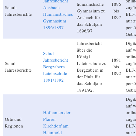
Jahresbericht
onlin
humanistische
1896
Schul-
Ansbach
zugän
Gymnasium zu
bis
Jahresberichte
Humanistisches
BLF-M
Ansbach für
1897
Gymnasium
nur 
das Schuljahr
1896/1897
persö
1896/97
Gebr
Jahresbericht
Digita
über die
auf 
Schul-
Königl.
onlin
Jahresbericht
1891
Schul-
Lateinschule zu
zugän
Bergzabern
bis
Jahresberichte
Bergzabern in
BLF-M
Lateinschule
1892
der Pfalz für
nur 
1891/1892
das Schuljahr
persö
1891/92.
Gebr
Digita
auf 
Hofnamen der
onlin
Orte und
Pfarrei
zugän
Regionen
Kirchdorf am
BLF-M
Haunpold
nur 