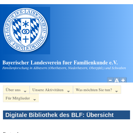
Direkt zum Inhalt
Bayerischer Landesverein fuer Familienkunde e.V.
Familienforschung in Altbayern (Oberbayern, Niederbayern, Oberpfalz) und Schwaben
Über uns
Unsere Aktivitäten
Was möchten Sie tun?
Für Mitglieder
Digitale Bibliothek des BLF: Übersicht