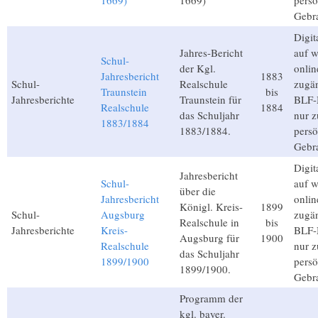
1669)
1669)
persö
Gebr
Digita
Jahres-Bericht
auf 
Schul-
der Kgl.
onlin
Jahresbericht
1883
Schul-
Realschule
zugän
Traunstein
bis
Jahresberichte
Traunstein für
BLF-M
Realschule
1884
das Schuljahr
nur 
1883/1884
1883/1884.
persö
Gebr
Digita
Jahresbericht
Schul-
auf 
über die
Jahresbericht
onlin
Königl. Kreis-
1899
Schul-
Augsburg
zugän
Realschule in
bis
Jahresberichte
Kreis-
BLF-M
Augsburg für
1900
Realschule
nur 
das Schuljahr
1899/1900
persö
1899/1900.
Gebr
Programm der
kgl. bayer.