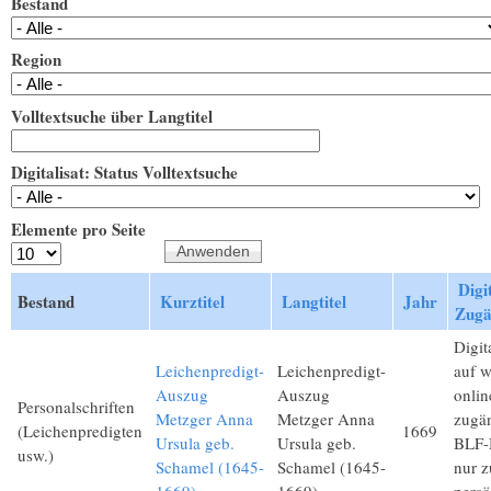
Bestand
Region
Volltextsuche über Langtitel
Digitalisat: Status Volltextsuche
Elemente pro Seite
Digit
Bestand
Kurztitel
Langtitel
Jahr
Zugä
Digita
Leichenpredigt-
Leichenpredigt-
auf 
Auszug
Auszug
onlin
Personalschriften
Metzger Anna
Metzger Anna
zugän
(Leichenpredigten
1669
Ursula geb.
Ursula geb.
BLF-M
usw.)
Schamel (1645-
Schamel (1645-
nur 