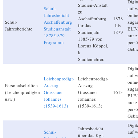
Digita
Studien-Anstalt
Schul-
auf 
zu
Jahresbericht
onlin
Aschaffenburg
1878
Schul-
Aschaffenburg
zugän
für das
bis
Jahresberichte
Studienanstalt
BLF-M
Studienjahr
1879
1878/1879
nur 
1885-79 von
Programm
persö
Lorenz Köppel,
Gebr
k.
Studienlehrer.
Digita
auf 
Leichenpredigt-
Leichenpredigt-
onlin
Personalschriften
Auszug
Auszug
zugän
(Leichenpredigten
Grassauer
Grassauer
1613
BLF-M
usw.)
Johannes
Johannes
nur 
(1539-1613)
(1539-1613)
persö
Gebr
Digita
Jahresbericht
Schul-
auf 
über das Kgl.