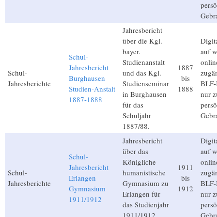
persö
Gebr
Jahresbericht
über die Kgl.
Digita
bayer.
auf 
Schul-
Studienanstalt
onlin
Jahresbericht
1887
Schul-
und das Kgl.
zugän
Burghausen
bis
Jahresberichte
Studienseminar
BLF-M
Studien-Anstalt
1888
in Burghausen
nur 
1887-1888
für das
persö
Schuljahr
Gebr
1887/88.
Jahresbericht
Digita
über das
auf 
Schul-
Königliche
onlin
Jahresbericht
1911
Schul-
humanistische
zugän
Erlangen
bis
Jahresberichte
Gymnasium zu
BLF-M
Gymnasium
1912
Erlangen für
nur 
1911/1912
das Studienjahr
persö
1911/1912.
Gebr