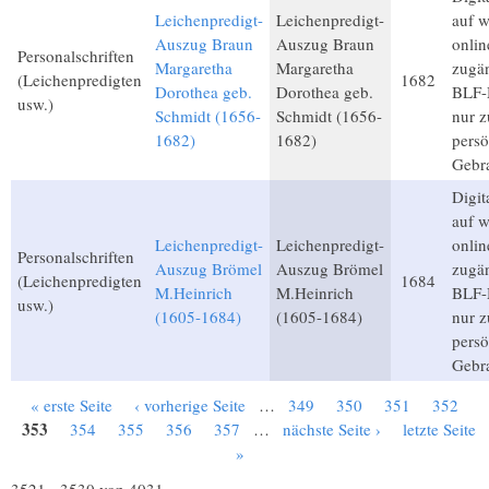
Leichenpredigt-
Leichenpredigt-
auf 
Auszug Braun
Auszug Braun
onlin
Personalschriften
Margaretha
Margaretha
zugän
(Leichenpredigten
1682
Dorothea geb.
Dorothea geb.
BLF-M
usw.)
Schmidt (1656-
Schmidt (1656-
nur 
1682)
1682)
persö
Gebr
Digita
auf 
Leichenpredigt-
Leichenpredigt-
onlin
Personalschriften
Auszug Brömel
Auszug Brömel
zugän
(Leichenpredigten
1684
M.Heinrich
M.Heinrich
BLF-M
usw.)
(1605-1684)
(1605-1684)
nur 
persö
Gebr
« erste Seite
‹ vorherige Seite
…
349
350
351
352
Seiten
353
354
355
356
357
…
nächste Seite ›
letzte Seite
»