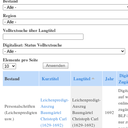
Bestand
Region
Volltextsuche über Langtitel
Digitalisat: Status Volltextsuche
Elemente pro Seite
Digit
Bestand
Kurztitel
Langtitel
Jahr
Zugä
Digita
auf 
Leichenpredigt-
Leichenpredigt-
onlin
Personalschriften
Auszug
Auszug
zugän
(Leichenpredigten
Baumgärtel
Baumgärtel
1692
BLF-M
usw.)
Christoph Carl
Christoph Carl
nur 
(1629-1692)
(1629-1692)