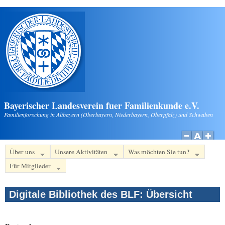
Direkt zum Inhalt
Bayerischer Landesverein fuer Familienkunde e.V.
Familienforschung in Altbayern (Oberbayern, Niederbayern, Oberpfalz) und Schwaben
Über uns
Unsere Aktivitäten
Was möchten Sie tun?
Für Mitglieder
Digitale Bibliothek des BLF: Übersicht