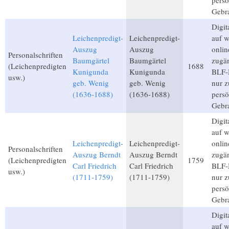
persö
Gebr
Digita
Leichenpredigt-
Leichenpredigt-
auf 
Auszug
Auszug
onlin
Personalschriften
Baumgärtel
Baumgärtel
zugän
(Leichenpredigten
1688
Kunigunda
Kunigunda
BLF-M
usw.)
geb. Wenig
geb. Wenig
nur 
(1636-1688)
(1636-1688)
persö
Gebr
Digita
auf 
Leichenpredigt-
Leichenpredigt-
onlin
Personalschriften
Auszug Berndt
Auszug Berndt
zugän
(Leichenpredigten
1759
Carl Friedrich
Carl Friedrich
BLF-M
usw.)
(1711-1759)
(1711-1759)
nur 
persö
Gebr
Digita
auf 