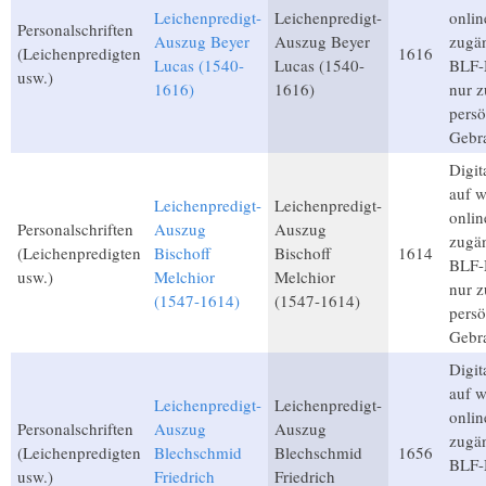
Leichenpredigt-
Leichenpredigt-
onlin
Personalschriften
Auszug Beyer
Auszug Beyer
zugän
(Leichenpredigten
1616
Lucas (1540-
Lucas (1540-
BLF-M
usw.)
1616)
1616)
nur 
persö
Gebr
Digita
auf 
Leichenpredigt-
Leichenpredigt-
onlin
Personalschriften
Auszug
Auszug
zugän
(Leichenpredigten
Bischoff
Bischoff
1614
BLF-M
usw.)
Melchior
Melchior
nur 
(1547-1614)
(1547-1614)
persö
Gebr
Digita
auf 
Leichenpredigt-
Leichenpredigt-
onlin
Personalschriften
Auszug
Auszug
zugän
(Leichenpredigten
Blechschmid
Blechschmid
1656
BLF-M
usw.)
Friedrich
Friedrich