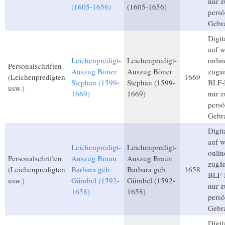
nur 
(1605-1656)
(1605-1656)
persö
Gebr
Digita
auf 
Leichenpredigt-
Leichenpredigt-
onlin
Personalschriften
Auszug Böner
Auszug Böner
zugän
(Leichenpredigten
1669
Stephan (1599-
Stephan (1599-
BLF-M
usw.)
1669)
1669)
nur 
persö
Gebr
Digita
auf 
Leichenpredigt-
Leichenpredigt-
onlin
Personalschriften
Auszug Braun
Auszug Braun
zugän
(Leichenpredigten
Barbara geb.
Barbara geb.
1658
BLF-M
usw.)
Gümbel (1592-
Gümbel (1592-
nur 
1658)
1658)
persö
Gebr
Digita