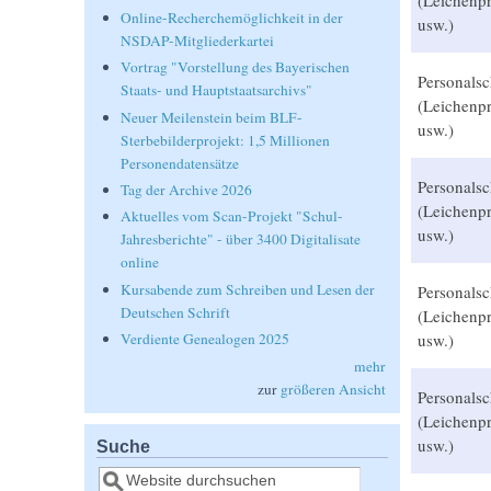
(Leichenpr
Online-Recherchemöglichkeit in der
usw.)
NSDAP-Mitgliederkartei
Vortrag "Vorstellung des Bayerischen
Personalsc
Staats- und Hauptstaatsarchivs"
(Leichenpr
Neuer Meilenstein beim BLF-
usw.)
Sterbebilderprojekt: 1,5 Millionen
Personendatensätze
Personalsc
Tag der Archive 2026
(Leichenpr
Aktuelles vom Scan-Projekt "Schul-
usw.)
Jahresberichte" - über 3400 Digitalisate
online
Kursabende zum Schreiben und Lesen der
Personalsc
Deutschen Schrift
(Leichenpr
Verdiente Genealogen 2025
usw.)
mehr
zur
größeren Ansicht
Personalsc
(Leichenpr
usw.)
Suche
Suche