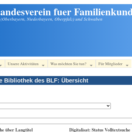
andesverein fuer Familienkund
n (Oberbayern, Niederbayern, Oberpfalz) und Schwaben
Unsere Aktivitäten
Was möchten Sie tun?
Für Mitglieder
le Bibliothek des BLF: Übersicht
he über Langtitel
Digitalisat: Status Volltextsuche