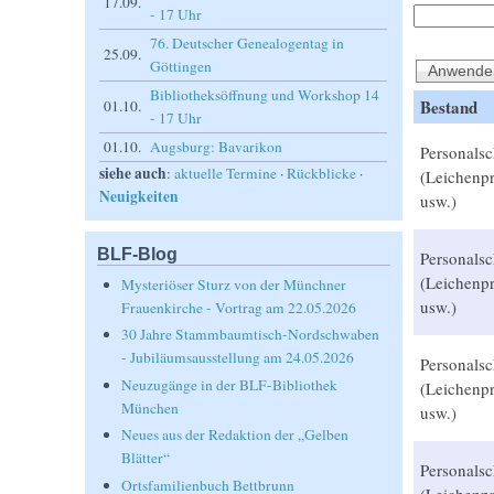
17.09.
- 17 Uhr
76. Deutscher Genealogentag in
25.09.
Göttingen
Bibliotheksöffnung und Workshop 14
Bestand
01.10.
- 17 Uhr
01.10.
Augsburg: Bavarikon
Personalsc
siehe auch
:
aktuelle Termine
·
Rückblicke
·
(Leichenpr
Neuigkeiten
usw.)
BLF-Blog
Personalsc
(Leichenpr
Mysteriöser Sturz von der Münchner
usw.)
Frauenkirche - Vortrag am 22.05.2026
30 Jahre Stammbaumtisch-Nordschwaben
- Jubiläumsausstellung am 24.05.2026
Personalsc
Neuzugänge in der BLF-Bibliothek
(Leichenpr
München
usw.)
Neues aus der Redaktion der „Gelben
Blätter“
Personalsc
Ortsfamilienbuch Bettbrunn