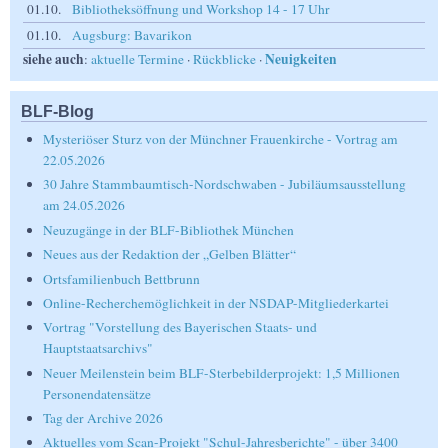
01.10.
Bibliotheksöffnung und Workshop 14 - 17 Uhr
01.10.
Augsburg: Bavarikon
siehe auch
Neuigkeiten
:
aktuelle Termine
·
Rückblicke
·
BLF-Blog
Mysteriöser Sturz von der Münchner Frauenkirche - Vortrag am
22.05.2026
30 Jahre Stammbaumtisch-Nordschwaben - Jubiläumsausstellung
am 24.05.2026
Neuzugänge in der BLF-Bibliothek München
Neues aus der Redaktion der „Gelben Blätter“
Ortsfamilienbuch Bettbrunn
Online-Recherchemöglichkeit in der NSDAP-Mitgliederkartei
Vortrag "Vorstellung des Bayerischen Staats- und
Hauptstaatsarchivs"
Neuer Meilenstein beim BLF-Sterbebilderprojekt: 1,5 Millionen
Personendatensätze
Tag der Archive 2026
Aktuelles vom Scan-Projekt "Schul-Jahresberichte" - über 3400