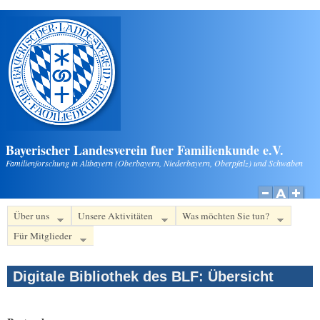
Direkt zum Inhalt
Bayerischer Landesverein fuer Familienkunde e.V.
Familienforschung in Altbayern (Oberbayern, Niederbayern, Oberpfalz) und Schwaben
Über uns
Unsere Aktivitäten
Was möchten Sie tun?
Für Mitglieder
Digitale Bibliothek des BLF: Übersicht