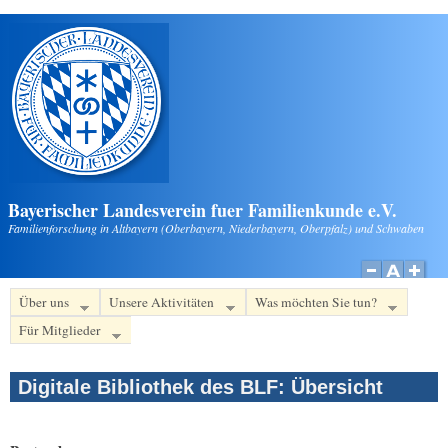
Direkt zum Inhalt
Bayerischer Landesverein fuer Familienkunde e.V.
Familienforschung in Altbayern (Oberbayern, Niederbayern, Oberpfalz) und Schwaben
Über uns
Unsere Aktivitäten
Was möchten Sie tun?
Für Mitglieder
Digitale Bibliothek des BLF: Übersicht