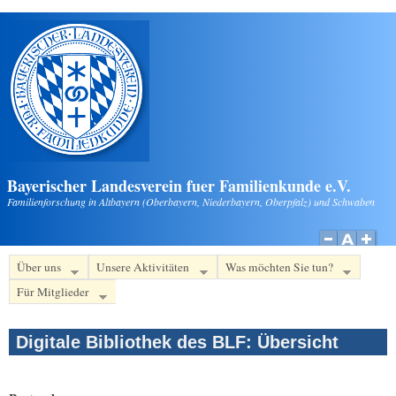
Direkt zum Inhalt
Bayerischer Landesverein fuer Familienkunde e.V.
Familienforschung in Altbayern (Oberbayern, Niederbayern, Oberpfalz) und Schwaben
Über uns
Unsere Aktivitäten
Was möchten Sie tun?
Für Mitglieder
Digitale Bibliothek des BLF: Übersicht