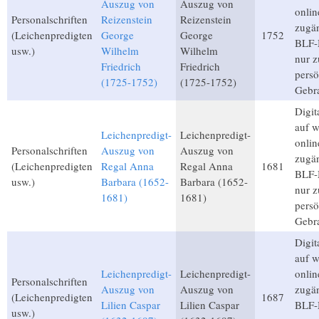
Auszug von
Auszug von
onlin
Personalschriften
Reizenstein
Reizenstein
zugän
(Leichenpredigten
George
George
1752
BLF-M
usw.)
Wilhelm
Wilhelm
nur 
Friedrich
Friedrich
persö
(1725-1752)
(1725-1752)
Gebr
Digita
auf 
Leichenpredigt-
Leichenpredigt-
onlin
Personalschriften
Auszug von
Auszug von
zugän
(Leichenpredigten
Regal Anna
Regal Anna
1681
BLF-M
usw.)
Barbara (1652-
Barbara (1652-
nur 
1681)
1681)
persö
Gebr
Digita
auf 
Leichenpredigt-
Leichenpredigt-
onlin
Personalschriften
Auszug von
Auszug von
zugän
(Leichenpredigten
1687
Lilien Caspar
Lilien Caspar
BLF-M
usw.)