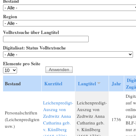
Bestand
Region
Volltextsuche über Langtitel
Digitalisat: Status Volltextsuche
Elemente pro Seite
Digit
Bestand
Kurztitel
Langtitel
Jahr
Zugä
Digita
Leichenpredigt-
Leichenpredigt-
auf 
Auszug von
Auszug von
onlin
Personalschriften
Zedtwitz Anna
Zedtwitz Anna
zugän
(Leichenpredigten
1736
Catharina geb.
Catharina geb.
BLF-M
usw.)
v. Künßberg
v. Künßberg
nur 