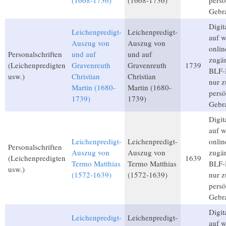
(1668-1736)
(1668-1736)
persö
Gebr
Digita
Leichenpredigt-
Leichenpredigt-
auf 
Auszug von
Auszug von
onlin
Personalschriften
und auf
und auf
zugän
(Leichenpredigten
Gravenreuth
Gravenreuth
1739
BLF-M
usw.)
Christian
Christian
nur 
Martin (1680-
Martin (1680-
persö
1739)
1739)
Gebr
Digita
auf 
Leichenpredigt-
Leichenpredigt-
onlin
Personalschriften
Auszug von
Auszug von
zugän
(Leichenpredigten
1639
Termo Matthias
Termo Matthias
BLF-M
usw.)
(1572-1639)
(1572-1639)
nur 
persö
Gebr
Digita
Leichenpredigt-
Leichenpredigt-
auf 