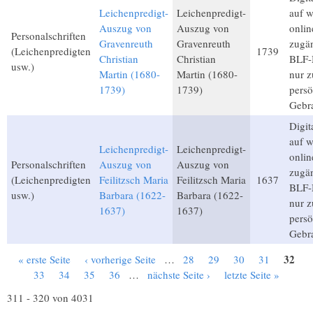
Leichenpredigt-
Leichenpredigt-
auf 
Auszug von
Auszug von
onlin
Personalschriften
Gravenreuth
Gravenreuth
zugän
(Leichenpredigten
1739
Christian
Christian
BLF-M
usw.)
Martin (1680-
Martin (1680-
nur 
1739)
1739)
persö
Gebr
Digita
auf 
Leichenpredigt-
Leichenpredigt-
onlin
Personalschriften
Auszug von
Auszug von
zugän
(Leichenpredigten
Feilitzsch Maria
Feilitzsch Maria
1637
BLF-M
usw.)
Barbara (1622-
Barbara (1622-
nur 
1637)
1637)
persö
Gebr
32
« erste Seite
‹ vorherige Seite
…
28
29
30
31
Seiten
33
34
35
36
…
nächste Seite ›
letzte Seite »
311 - 320 von 4031