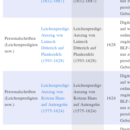
(1632-1687)
(1632-1687)
nur 
persö
Gebr
Digita
Leichenpredigt-
Leichenpredigt-
auf 
Auszug von
Auszug von
onlin
Personalschriften
Laineck
Laineck
zugän
(Leichenpredigten
1628
Ditterich auf
Ditterich auf
BLF-M
usw.)
Plankenfels
Plankenfels
nur 
(1593-1628)
(1593-1628)
persö
Gebr
Digita
auf 
Leichenpredigt-
Leichenpredigt-
onlin
Personalschriften
Auszug von
Auszug von
zugän
(Leichenpredigten
Kotzau Hans
Kotzau Hans
1624
BLF-M
usw.)
auf Autengrün
auf Autengrün
nur 
(1575-1624)
(1575-1624)
persö
Gebr
Digita