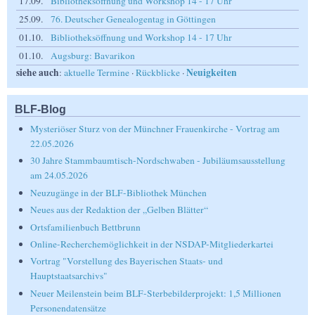
17.09.
Bibliotheksöffnung und Workshop 14 - 17 Uhr
25.09.
76. Deutscher Genealogentag in Göttingen
01.10.
Bibliotheksöffnung und Workshop 14 - 17 Uhr
01.10.
Augsburg: Bavarikon
siehe auch
Neuigkeiten
:
aktuelle Termine
·
Rückblicke
·
BLF-Blog
Mysteriöser Sturz von der Münchner Frauenkirche - Vortrag am
22.05.2026
30 Jahre Stammbaumtisch-Nordschwaben - Jubiläumsausstellung
am 24.05.2026
Neuzugänge in der BLF-Bibliothek München
Neues aus der Redaktion der „Gelben Blätter“
Ortsfamilienbuch Bettbrunn
Online-Recherchemöglichkeit in der NSDAP-Mitgliederkartei
Vortrag "Vorstellung des Bayerischen Staats- und
Hauptstaatsarchivs"
Neuer Meilenstein beim BLF-Sterbebilderprojekt: 1,5 Millionen
Personendatensätze