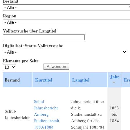
Bestand
Region
Volltextsuche über Langtitel
Digitalisat: Status Volltextsuche
Elemente pro Seite
Jahr
Bestand
Kurztitel
Langtitel
Er
Schul-
Jahresbericht über
Jahresbericht
die k.
1883
Schul-
Amberg
Studienanstalt zu
bis
Jahresberichte
Studienanstalt
Amberg für das
1884
1883/1884
Schuljahr 1883/84