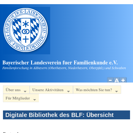
Direkt zum Inhalt
Bayerischer Landesverein fuer Familienkunde e.V.
Familienforschung in Altbayern (Oberbayern, Niederbayern, Oberpfalz) und Schwaben
Über uns
Unsere Aktivitäten
Was möchten Sie tun?
Für Mitglieder
Digitale Bibliothek des BLF: Übersicht