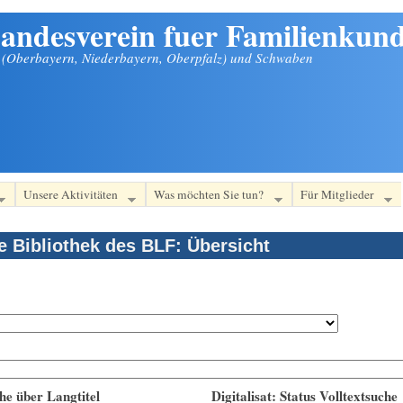
andesverein fuer Familienkund
n (Oberbayern, Niederbayern, Oberpfalz) und Schwaben
Unsere Aktivitäten
Was möchten Sie tun?
Für Mitglieder
le Bibliothek des BLF: Übersicht
he über Langtitel
Digitalisat: Status Volltextsuche