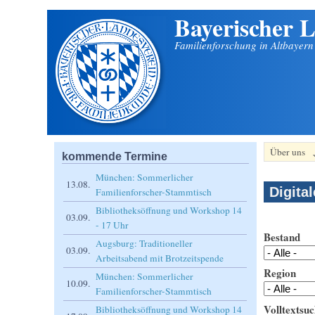
Bayerischer L
Direkt zum Inhalt
Familienforschung in Altbayer
Über uns
kommende Termine
München: Sommerlicher
13.08.
Digita
Familienforscher-Stammtisch
Bibliotheksöffnung und Workshop 14
03.09.
- 17 Uhr
Bestand
Augsburg: Traditioneller
03.09.
Arbeitsabend mit Brotzeitspende
Region
München: Sommerlicher
10.09.
Familienforscher-Stammtisch
Volltextsuc
Bibliotheksöffnung und Workshop 14