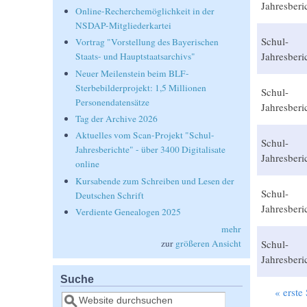
Jahresberi
Online-Recherchemöglichkeit in der
NSDAP-Mitgliederkartei
Schul-
Vortrag "Vorstellung des Bayerischen
Jahresberi
Staats- und Hauptstaatsarchivs"
Neuer Meilenstein beim BLF-
Sterbebilderprojekt: 1,5 Millionen
Schul-
Personendatensätze
Jahresberi
Tag der Archive 2026
Aktuelles vom Scan-Projekt "Schul-
Schul-
Jahresberichte" - über 3400 Digitalisate
Jahresberi
online
Kursabende zum Schreiben und Lesen der
Schul-
Deutschen Schrift
Jahresberi
Verdiente Genealogen 2025
mehr
zur
größeren Ansicht
Schul-
Jahresberi
Suche
« erste 
Suche
Seiten