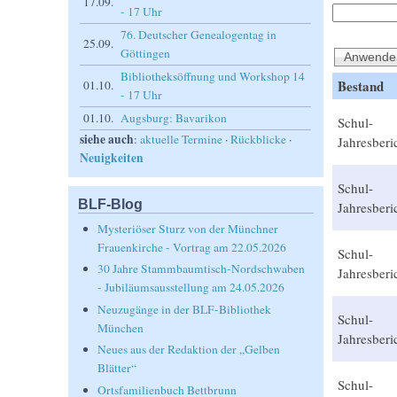
17.09.
- 17 Uhr
76. Deutscher Genealogentag in
25.09.
Göttingen
Bibliotheksöffnung und Workshop 14
Bestand
01.10.
- 17 Uhr
01.10.
Augsburg: Bavarikon
Schul-
siehe auch
:
aktuelle Termine
·
Rückblicke
·
Jahresberi
Neuigkeiten
Schul-
BLF-Blog
Jahresberi
Mysteriöser Sturz von der Münchner
Frauenkirche - Vortrag am 22.05.2026
Schul-
30 Jahre Stammbaumtisch-Nordschwaben
Jahresberi
- Jubiläumsausstellung am 24.05.2026
Neuzugänge in der BLF-Bibliothek
Schul-
München
Jahresberi
Neues aus der Redaktion der „Gelben
Blätter“
Schul-
Ortsfamilienbuch Bettbrunn