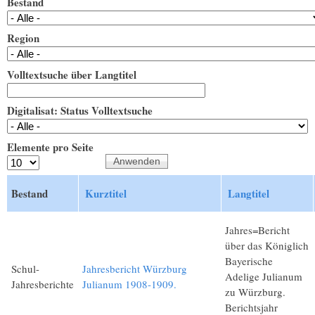
Bestand
Region
Volltextsuche über Langtitel
Digitalisat: Status Volltextsuche
Elemente pro Seite
Bestand
Kurztitel
Langtitel
Jahres=Bericht
über das Königlich
Bayerische
Schul-
Jahresbericht Würzburg
Adelige Julianum
Jahresberichte
Julianum 1908-1909.
zu Würzburg.
Berichtsjahr