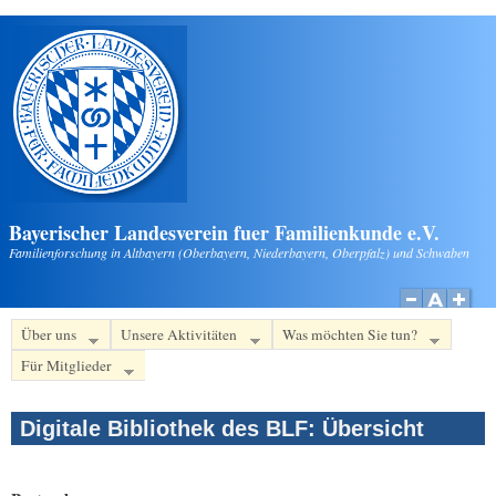
Direkt zum Inhalt
Bayerischer Landesverein fuer Familienkunde e.V.
Familienforschung in Altbayern (Oberbayern, Niederbayern, Oberpfalz) und Schwaben
Über uns
Unsere Aktivitäten
Was möchten Sie tun?
Für Mitglieder
Digitale Bibliothek des BLF: Übersicht