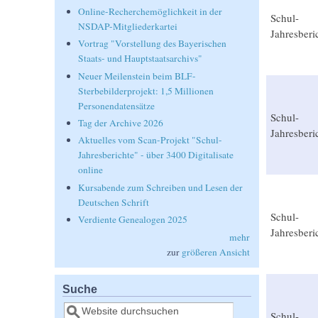
Online-Recherchemöglichkeit in der
Schul-
NSDAP-Mitgliederkartei
Jahresberi
Vortrag "Vorstellung des Bayerischen
Staats- und Hauptstaatsarchivs"
Neuer Meilenstein beim BLF-
Sterbebilderprojekt: 1,5 Millionen
Personendatensätze
Schul-
Tag der Archive 2026
Jahresberi
Aktuelles vom Scan-Projekt "Schul-
Jahresberichte" - über 3400 Digitalisate
online
Kursabende zum Schreiben und Lesen der
Deutschen Schrift
Schul-
Verdiente Genealogen 2025
Jahresberi
mehr
zur
größeren Ansicht
Suche
Suche
Schul-