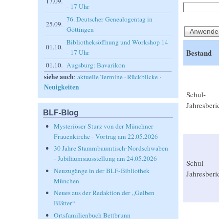
17.09.
- 17 Uhr
76. Deutscher Genealogentag in
25.09.
Göttingen
Bibliotheksöffnung und Workshop 14
01.10.
Bestand
- 17 Uhr
01.10.
Augsburg: Bavarikon
siehe auch
:
aktuelle Termine
·
Rückblicke
·
Neuigkeiten
Schul-
Jahresberi
BLF-Blog
Mysteriöser Sturz von der Münchner
Frauenkirche - Vortrag am 22.05.2026
30 Jahre Stammbaumtisch-Nordschwaben
- Jubiläumsausstellung am 24.05.2026
Schul-
Neuzugänge in der BLF-Bibliothek
Jahresberi
München
Neues aus der Redaktion der „Gelben
Blätter“
Ortsfamilienbuch Bettbrunn