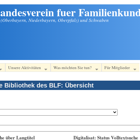
andesverein fuer Familienkund
n (Oberbayern, Niederbayern, Oberpfalz) und Schwaben
Unsere Aktivitäten
Was möchten Sie tun?
Für Mitglieder
le Bibliothek des BLF: Übersicht
he über Langtitel
Digitalisat: Status Volltextsuche