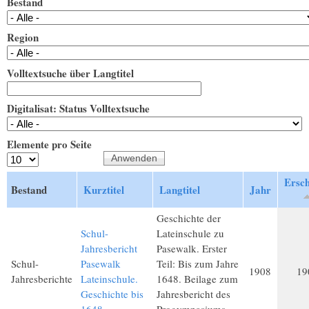
Bestand
Region
Volltextsuche über Langtitel
Digitalisat: Status Volltextsuche
Elemente pro Seite
Ersch
Bestand
Kurztitel
Langtitel
Jahr
Geschichte der
Schul-
Lateinschule zu
Jahresbericht
Pasewalk. Erster
Schul-
Pasewalk
Teil: Bis zum Jahre
1908
19
Jahresberichte
Lateinschule.
1648. Beilage zum
Geschichte bis
Jahresbericht des