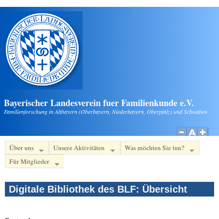
Direkt zum Inhalt
Bayerischer Landesverein fuer Familienkunde e.V.
Familienforschung in Altbayern (Oberbayern, Niederbayern, Oberpfalz) und Schwaben
Über uns
Unsere Aktivitäten
Was möchten Sie tun?
Für Mitglieder
Digitale Bibliothek des BLF: Übersicht