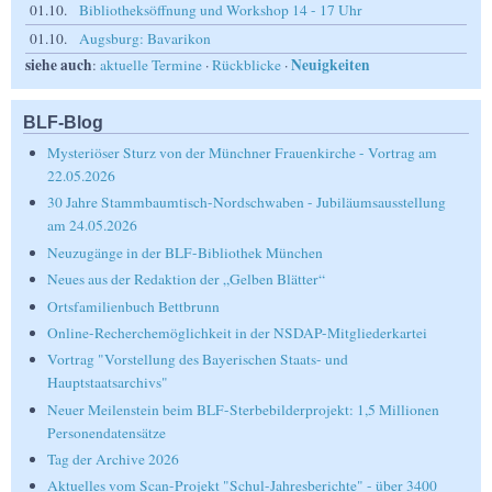
01.10.
Bibliotheksöffnung und Workshop 14 - 17 Uhr
01.10.
Augsburg: Bavarikon
siehe auch
Neuigkeiten
:
aktuelle Termine
·
Rückblicke
·
BLF-Blog
Mysteriöser Sturz von der Münchner Frauenkirche - Vortrag am
22.05.2026
30 Jahre Stammbaumtisch-Nordschwaben - Jubiläumsausstellung
am 24.05.2026
Neuzugänge in der BLF-Bibliothek München
Neues aus der Redaktion der „Gelben Blätter“
Ortsfamilienbuch Bettbrunn
Online-Recherchemöglichkeit in der NSDAP-Mitgliederkartei
Vortrag "Vorstellung des Bayerischen Staats- und
Hauptstaatsarchivs"
Neuer Meilenstein beim BLF-Sterbebilderprojekt: 1,5 Millionen
Personendatensätze
Tag der Archive 2026
Aktuelles vom Scan-Projekt "Schul-Jahresberichte" - über 3400