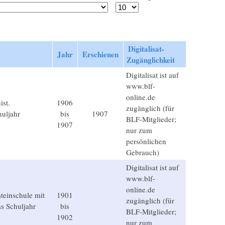
Digitalisat-
Jahr
Erschienen
Zugänglichkeit
Digitalisat ist auf
www.blf-
online.de
ist.
1906
zugänglich (für
uljahr
bis
1907
BLF-Mitglieder;
1907
nur zum
persönlichen
Gebrauch)
Digitalisat ist auf
www.blf-
online.de
ateinschule mit
1901
zugänglich (für
s Schuljahr
bis
BLF-Mitglieder;
1902
nur zum