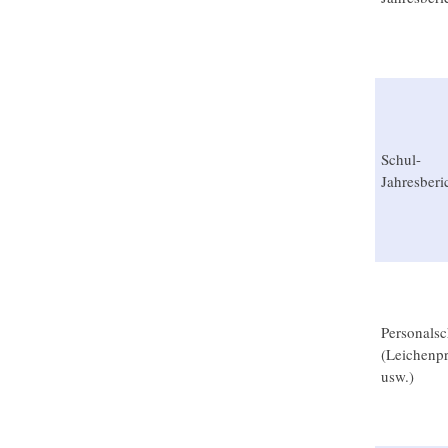
Schul-
Jahresberi
Personalsc
(Leichenpr
usw.)