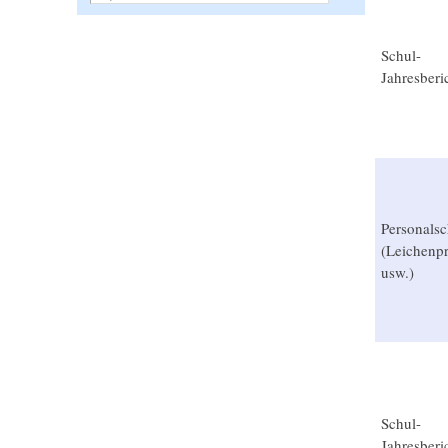
Schul-
Jahresberi
Personalsc
(Leichenpr
usw.)
Schul-
Jahresberi