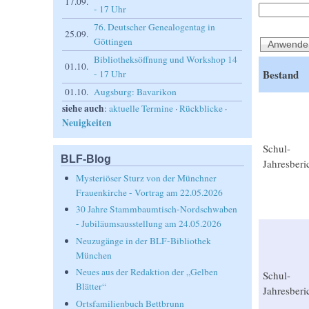
17.09.
- 17 Uhr
76. Deutscher Genealogentag in
25.09.
Göttingen
Bibliotheksöffnung und Workshop 14
01.10.
Bestand
- 17 Uhr
01.10.
Augsburg: Bavarikon
siehe auch
:
aktuelle Termine
·
Rückblicke
·
Neuigkeiten
Schul-
BLF-Blog
Jahresberi
Mysteriöser Sturz von der Münchner
Frauenkirche - Vortrag am 22.05.2026
30 Jahre Stammbaumtisch-Nordschwaben
- Jubiläumsausstellung am 24.05.2026
Neuzugänge in der BLF-Bibliothek
München
Neues aus der Redaktion der „Gelben
Schul-
Blätter“
Jahresberi
Ortsfamilienbuch Bettbrunn