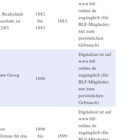
www.blf-
online.de
. Realschule
1882
zugänglich (für
sschule zu
bis
1883
BLF-Mitglieder;
82/83
1883
nur zum
persönlichen
Gebrauch)
Digitalisat ist auf
www.blf-
online.de
ann Georg
zugänglich (für
1686
BLF-Mitglieder;
nur zum
persönlichen
Gebrauch)
Digitalisat ist auf
www.blf-
online.de
er.
1898
zugänglich (für
Donau für das
bis
1899
BLF-Mitglieder;