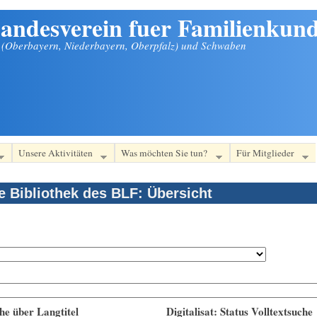
andesverein fuer Familienkund
n (Oberbayern, Niederbayern, Oberpfalz) und Schwaben
Unsere Aktivitäten
Was möchten Sie tun?
Für Mitglieder
le Bibliothek des BLF: Übersicht
he über Langtitel
Digitalisat: Status Volltextsuche