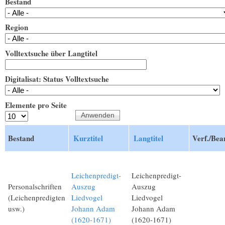
Bestand
Region
Volltextsuche über Langtitel
Digitalisat: Status Volltextsuche
Elemente pro Seite
Bestand
Kurztitel
Langtitel
Verf./Bea
Leichenpredigt-
Leichenpredigt-
Personalschriften
Auszug
Auszug
(Leichenpredigten
Liedvogel
Liedvogel
usw.)
Johann Adam
Johann Adam
(1620-1671)
(1620-1671)