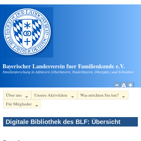
Direkt zum Inhalt
Bayerischer Landesverein fuer Familienkunde e.V.
Familienforschung in Altbayern (Oberbayern, Niederbayern, Oberpfalz) und Schwaben
Über uns
Unsere Aktivitäten
Was möchten Sie tun?
Für Mitglieder
Digitale Bibliothek des BLF: Übersicht