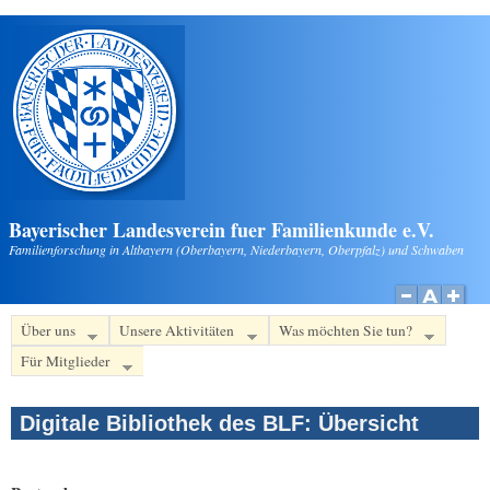
Direkt zum Inhalt
Bayerischer Landesverein fuer Familienkunde e.V.
Familienforschung in Altbayern (Oberbayern, Niederbayern, Oberpfalz) und Schwaben
Über uns
Unsere Aktivitäten
Was möchten Sie tun?
Für Mitglieder
Digitale Bibliothek des BLF: Übersicht