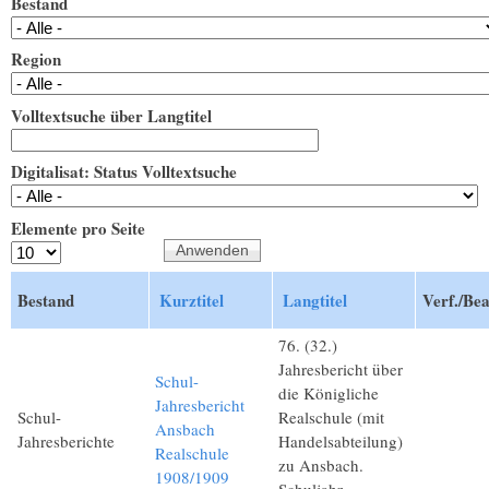
Bestand
Region
Volltextsuche über Langtitel
Digitalisat: Status Volltextsuche
Elemente pro Seite
Bestand
Kurztitel
Langtitel
Verf./Be
76. (32.)
Jahresbericht über
Schul-
die Königliche
Jahresbericht
Schul-
Realschule (mit
Ansbach
Jahresberichte
Handelsabteilung)
Realschule
zu Ansbach.
1908/1909