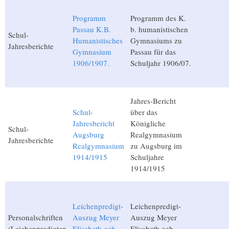
Programm
Programm des K.
Passau K.B.
b. humanistischen
Schul-
Humanistisches
Gymnasiums zu
Jahresberichte
Gymnasium
Passau für das
1906/1907.
Schuljahr 1906/07.
Jahres-Bericht
Schul-
über das
Jahresbericht
Königliche
Schul-
Augsburg
Realgymnasium
Jahresberichte
Realgymnasium
zu Augsburg im
1914/1915
Schuljahre
1914/1915
Leichenpredigt-
Leichenpredigt-
Personalschriften
Auszug Meyer
Auszug Meyer
(Leichenpredigten
Elisabeth geb.
Elisabeth geb.