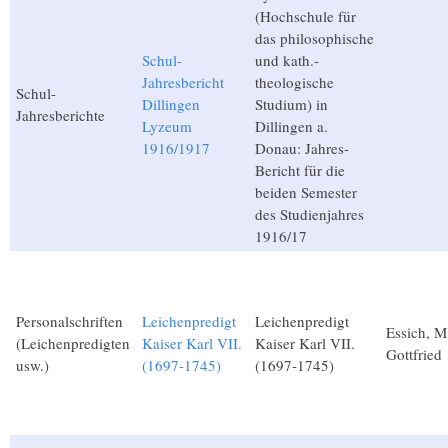
(Hochschule für
das philosophische
Schul-
und kath.-
Jahresbericht
theologische
Schul-
Dillingen
Studium) in
Jahresberichte
Lyzeum
Dillingen a.
1916/1917
Donau: Jahres-
Bericht für die
beiden Semester
des Studienjahres
1916/17
Personalschriften
Leichenpredigt
Leichenpredigt
Essich, M
(Leichenpredigten
Kaiser Karl VII.
Kaiser Karl VII.
Gottfried
usw.)
(1697-1745)
(1697-1745)