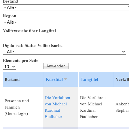
Bestand
Region
Volltextsuche über Langtitel
Digitalisat: Status Volltextsuche
Elemente pro Seite
Bestand
Kurztitel
Langtitel
Verf./
Die Vorfahren
Die Vorfahren
Personen und
von Michael
von Michael
Ankenb
Familien
Kardinal
Kardinal
Stepha
(Genealogie)
Faulhaber
Faulhaber