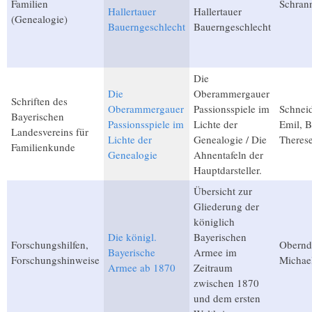
Familien
Schrann
Hallertauer
Hallertauer
(Genealogie)
Bauerngeschlecht
Bauerngeschlecht
Die
Die
Oberammergauer
Schriften des
Oberammergauer
Passionsspiele im
Schnei
Bayerischen
Passionsspiele im
Lichte der
Emil, B
Landesvereins für
Lichte der
Genealogie / Die
Theres
Familienkunde
Genealogie
Ahnentafeln der
Hauptdarsteller.
Übersicht zur
Gliederung der
königlich
Die königl.
Bayerischen
Forschungshilfen,
Obernd
Bayerische
Armee im
Forschungshinweise
Michael
Armee ab 1870
Zeitraum
zwischen 1870
und dem ersten