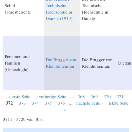
Schul-
Technische
Technische
Jahresberichte
Hochschule in
Hochschule in
Danzig (1919)
Danzig
Personen und
Die Brugger von
Die Brugger von
Familien
Dietzin
Kleinhöhenrain
Kleinhöhenrain
(Genealogie)
« erste Seite
‹ vorherige Seite
…
368
369
370
371
Seiten
372
373
374
375
376
…
nächste Seite ›
letzte Seite
»
3711 - 3720 von 4031