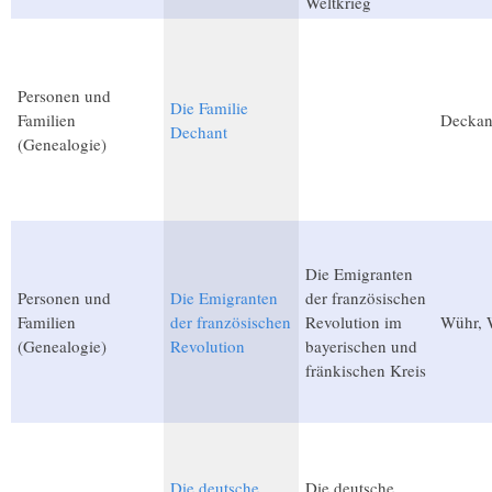
Weltkrieg
Personen und
Die Familie
Familien
Deckan
Dechant
(Genealogie)
Die Emigranten
Personen und
Die Emigranten
der französischen
Familien
der französischen
Revolution im
Wühr, 
(Genealogie)
Revolution
bayerischen und
fränkischen Kreis
Die deutsche
Die deutsche