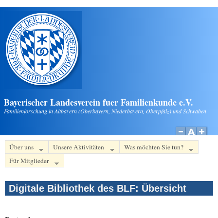
Direkt zum Inhalt
Bayerischer Landesverein fuer Familienkunde e.V.
Familienforschung in Altbayern (Oberbayern, Niederbayern, Oberpfalz) und Schwaben
Über uns
Unsere Aktivitäten
Was möchten Sie tun?
Für Mitglieder
Digitale Bibliothek des BLF: Übersicht