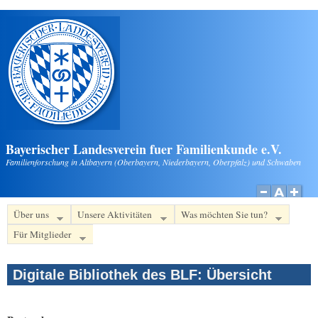
Direkt zum Inhalt
Bayerischer Landesverein fuer Familienkunde e.V.
Familienforschung in Altbayern (Oberbayern, Niederbayern, Oberpfalz) und Schwaben
Über uns
Unsere Aktivitäten
Was möchten Sie tun?
Für Mitglieder
Digitale Bibliothek des BLF: Übersicht