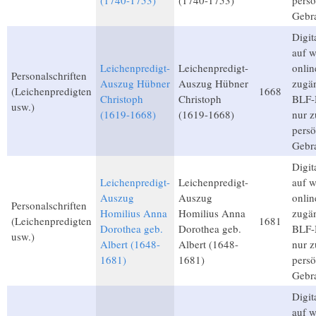
(1740-1753)
(1740-1753)
persö
Gebr
Digita
auf 
Leichenpredigt-
Leichenpredigt-
onlin
Personalschriften
Auszug Hübner
Auszug Hübner
zugän
(Leichenpredigten
1668
Christoph
Christoph
BLF-M
usw.)
(1619-1668)
(1619-1668)
nur 
persö
Gebr
Digita
Leichenpredigt-
Leichenpredigt-
auf 
Auszug
Auszug
onlin
Personalschriften
Homilius Anna
Homilius Anna
zugän
(Leichenpredigten
1681
Dorothea geb.
Dorothea geb.
BLF-M
usw.)
Albert (1648-
Albert (1648-
nur 
1681)
1681)
persö
Gebr
Digita
auf 