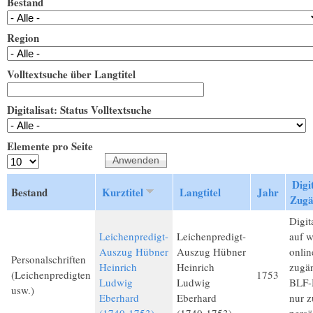
Bestand
Region
Volltextsuche über Langtitel
Digitalisat: Status Volltextsuche
Elemente pro Seite
Digit
Bestand
Kurztitel
Langtitel
Jahr
Zugä
Digita
Leichenpredigt-
Leichenpredigt-
auf 
Auszug Hübner
Auszug Hübner
onlin
Personalschriften
Heinrich
Heinrich
zugän
(Leichenpredigten
1753
Ludwig
Ludwig
BLF-M
usw.)
Eberhard
Eberhard
nur 