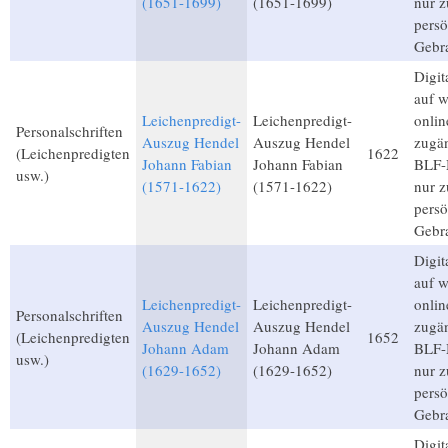
(1651-1699)
(1651-1699)
nur 
persö
Gebr
Digita
auf 
Leichenpredigt-
Leichenpredigt-
onlin
Personalschriften
Auszug Hendel
Auszug Hendel
zugän
(Leichenpredigten
1622
Johann Fabian
Johann Fabian
BLF-M
usw.)
(1571-1622)
(1571-1622)
nur 
persö
Gebr
Digita
auf 
Leichenpredigt-
Leichenpredigt-
onlin
Personalschriften
Auszug Hendel
Auszug Hendel
zugän
(Leichenpredigten
1652
Johann Adam
Johann Adam
BLF-M
usw.)
(1629-1652)
(1629-1652)
nur 
persö
Gebr
Digita