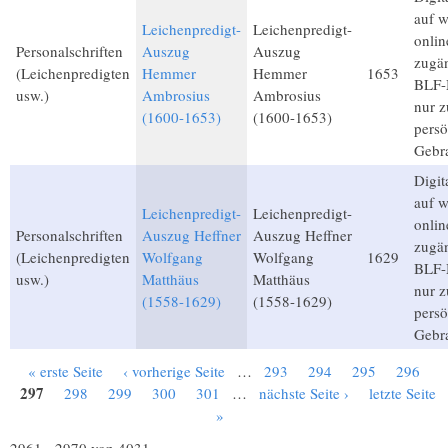
auf 
Leichenpredigt-
Leichenpredigt-
onlin
Personalschriften
Auszug
Auszug
zugän
(Leichenpredigten
Hemmer
Hemmer
1653
BLF-M
usw.)
Ambrosius
Ambrosius
nur 
(1600-1653)
(1600-1653)
persö
Gebr
Digita
auf 
Leichenpredigt-
Leichenpredigt-
onlin
Personalschriften
Auszug Heffner
Auszug Heffner
zugän
(Leichenpredigten
Wolfgang
Wolfgang
1629
BLF-M
usw.)
Matthäus
Matthäus
nur 
(1558-1629)
(1558-1629)
persö
Gebr
« erste Seite
‹ vorherige Seite
…
293
294
295
296
Seiten
297
298
299
300
301
…
nächste Seite ›
letzte Seite
»