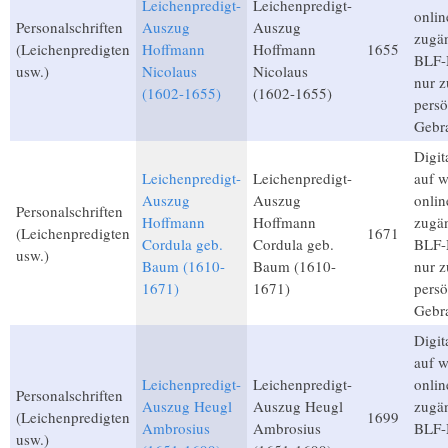
Leichenpredigt-
Leichenpredigt-
onlin
Personalschriften
Auszug
Auszug
zugän
(Leichenpredigten
Hoffmann
Hoffmann
1655
BLF-M
usw.)
Nicolaus
Nicolaus
nur 
(1602-1655)
(1602-1655)
persö
Gebr
Digita
Leichenpredigt-
Leichenpredigt-
auf 
Auszug
Auszug
onlin
Personalschriften
Hoffmann
Hoffmann
zugän
(Leichenpredigten
1671
Cordula geb.
Cordula geb.
BLF-M
usw.)
Baum (1610-
Baum (1610-
nur 
1671)
1671)
persö
Gebr
Digita
auf 
Leichenpredigt-
Leichenpredigt-
onlin
Personalschriften
Auszug Heugl
Auszug Heugl
zugän
(Leichenpredigten
1699
Ambrosius
Ambrosius
BLF-M
usw.)