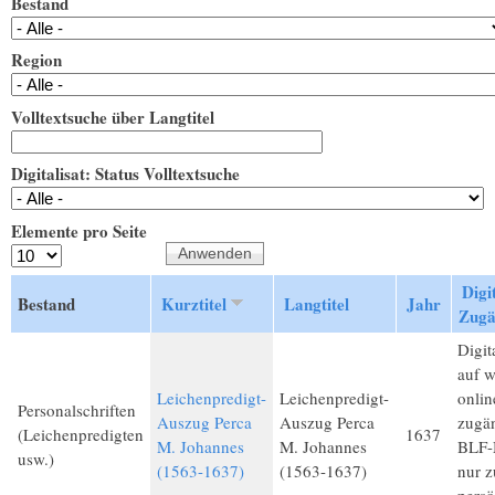
Bestand
Region
Volltextsuche über Langtitel
Digitalisat: Status Volltextsuche
Elemente pro Seite
Digit
Bestand
Kurztitel
Langtitel
Jahr
Zugä
Digita
auf 
Leichenpredigt-
Leichenpredigt-
onlin
Personalschriften
Auszug Perca
Auszug Perca
zugän
(Leichenpredigten
1637
M. Johannes
M. Johannes
BLF-M
usw.)
(1563-1637)
(1563-1637)
nur 