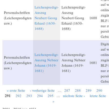
auf 
Leichenpredigt-
Leichenpredigt-
onlin
Personalschriften
Auszug
Auszug
zugän
(Leichenpredigten
Neubert Georg
Neubert Georg
1688
BLF-M
usw.)
Erhard (1630-
Erhard (1630-
nur 
1688)
1688)
persö
Gebr
Digita
auf 
Leichenpredigt-
Leichenpredigt-
onlin
Personalschriften
Auszug Nebner
Auszug Nebner
zugän
(Leichenpredigten
1681
Johann (1619-
Johann (1619-
BLF-M
usw.)
1681)
1681)
nur 
persö
Gebr
« erste Seite
‹ vorherige Seite
…
287
288
289
290
Seiten
291
292
293
294
295
…
nächste Seite ›
letzte Seite
»