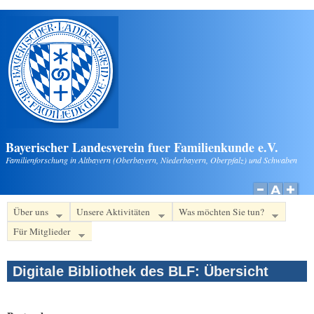
Direkt zum Inhalt
Bayerischer Landesverein fuer Familienkunde e.V.
Familienforschung in Altbayern (Oberbayern, Niederbayern, Oberpfalz) und Schwaben
Über uns
Unsere Aktivitäten
Was möchten Sie tun?
Für Mitglieder
Digitale Bibliothek des BLF: Übersicht