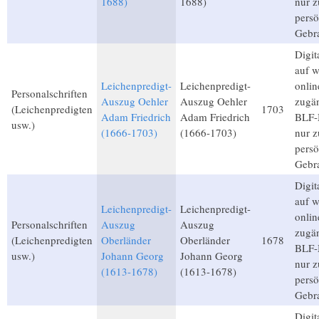
1688)
1688)
nur 
persö
Gebr
Digita
auf 
Leichenpredigt-
Leichenpredigt-
onlin
Personalschriften
Auszug Oehler
Auszug Oehler
zugän
(Leichenpredigten
1703
Adam Friedrich
Adam Friedrich
BLF-M
usw.)
(1666-1703)
(1666-1703)
nur 
persö
Gebr
Digita
auf 
Leichenpredigt-
Leichenpredigt-
onlin
Personalschriften
Auszug
Auszug
zugän
(Leichenpredigten
Oberländer
Oberländer
1678
BLF-M
usw.)
Johann Georg
Johann Georg
nur 
(1613-1678)
(1613-1678)
persö
Gebr
Digita