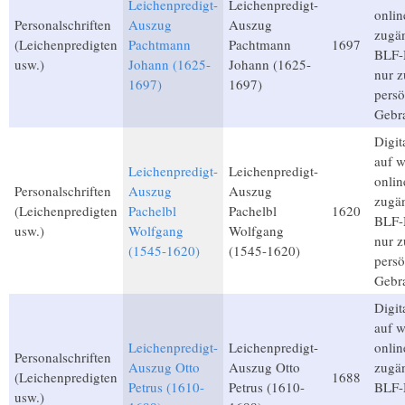
Leichenpredigt-
Leichenpredigt-
onlin
Personalschriften
Auszug
Auszug
zugän
(Leichenpredigten
Pachtmann
Pachtmann
1697
BLF-M
usw.)
Johann (1625-
Johann (1625-
nur 
1697)
1697)
persö
Gebr
Digita
auf 
Leichenpredigt-
Leichenpredigt-
onlin
Personalschriften
Auszug
Auszug
zugän
(Leichenpredigten
Pachelbl
Pachelbl
1620
BLF-M
usw.)
Wolfgang
Wolfgang
nur 
(1545-1620)
(1545-1620)
persö
Gebr
Digita
auf 
Leichenpredigt-
Leichenpredigt-
onlin
Personalschriften
Auszug Otto
Auszug Otto
zugän
(Leichenpredigten
1688
Petrus (1610-
Petrus (1610-
BLF-M
usw.)