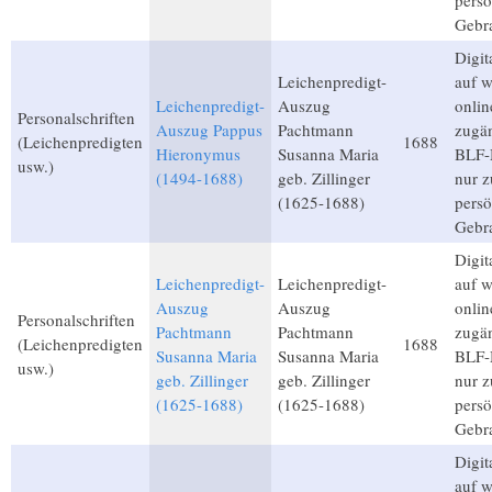
persö
Gebr
Digita
Leichenpredigt-
auf 
Leichenpredigt-
Auszug
onlin
Personalschriften
Auszug Pappus
Pachtmann
zugän
(Leichenpredigten
1688
Hieronymus
Susanna Maria
BLF-M
usw.)
(1494-1688)
geb. Zillinger
nur 
(1625-1688)
persö
Gebr
Digita
Leichenpredigt-
Leichenpredigt-
auf 
Auszug
Auszug
onlin
Personalschriften
Pachtmann
Pachtmann
zugän
(Leichenpredigten
1688
Susanna Maria
Susanna Maria
BLF-M
usw.)
geb. Zillinger
geb. Zillinger
nur 
(1625-1688)
(1625-1688)
persö
Gebr
Digita
auf 