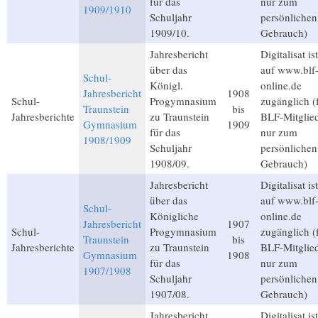
für das
nur zum
1909/1910
Schuljahr
persönlichen
1909/10.
Gebrauch)
Jahresbericht
Digitalisat ist
über das
auf www.blf
Schul-
Königl.
online.de
Jahresbericht
1908
Schul-
Progymnasium
zugänglich (
Traunstein
bis
Jahresberichte
zu Traunstein
BLF-Mitglied
Gymnasium
1909
für das
nur zum
1908/1909
Schuljahr
persönlichen
1908/09.
Gebrauch)
Jahresbericht
Digitalisat ist
über das
auf www.blf
Schul-
Königliche
online.de
Jahresbericht
1907
Schul-
Progymnasium
zugänglich (
Traunstein
bis
Jahresberichte
zu Traunstein
BLF-Mitglied
Gymnasium
1908
für das
nur zum
1907/1908
Schuljahr
persönlichen
1907/08.
Gebrauch)
Jahresbericht
Digitalisat ist