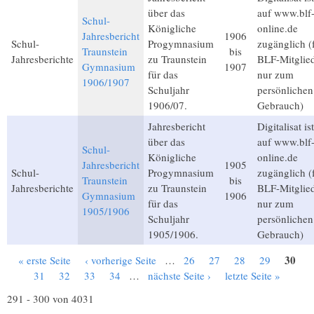
über das
auf www.blf
Schul-
Königliche
online.de
Jahresbericht
1906
Schul-
Progymnasium
zugänglich (
Traunstein
bis
Jahresberichte
zu Traunstein
BLF-Mitglied
Gymnasium
1907
für das
nur zum
1906/1907
Schuljahr
persönlichen
1906/07.
Gebrauch)
Jahresbericht
Digitalisat ist
über das
auf www.blf
Schul-
Königliche
online.de
Jahresbericht
1905
Schul-
Progymnasium
zugänglich (
Traunstein
bis
Jahresberichte
zu Traunstein
BLF-Mitglied
Gymnasium
1906
für das
nur zum
1905/1906
Schuljahr
persönlichen
1905/1906.
Gebrauch)
30
« erste Seite
‹ vorherige Seite
…
26
27
28
29
Seiten
31
32
33
34
…
nächste Seite ›
letzte Seite »
291 - 300 von 4031