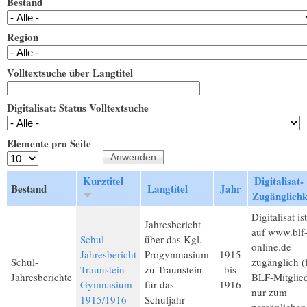
Bestand
Region
Volltextsuche über Langtitel
Digitalisat: Status Volltextsuche
Elemente pro Seite
Kurztitel
Digitalisat-
Bestand
Langtitel
Jahr
Zugänglichk
Digitalisat ist
Jahresbericht
auf www.blf
Schul-
über das Kgl.
online.de
Jahresbericht
Progymnasium
1915
Schul-
zugänglich (
Traunstein
zu Traunstein
bis
Jahresberichte
BLF-Mitglied
Gymnasium
für das
1916
nur zum
1915/1916
Schuljahr