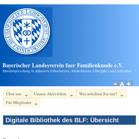
Direkt zum Inhalt
Bayerischer Landesverein fuer Familienkunde e.V.
Familienforschung in Altbayern (Oberbayern, Niederbayern, Oberpfalz) und Schwaben
Über uns
Unsere Aktivitäten
Was möchten Sie tun?
Für Mitglieder
Digitale Bibliothek des BLF: Übersicht