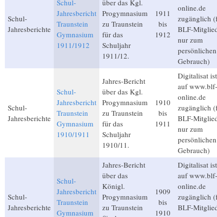
Schul-
über das Kgl.
online.de
Jahresbericht
Progymnasium
1911
Schul-
zugänglich (
Traunstein
zu Traunstein
bis
Jahresberichte
BLF-Mitglied
Gymnasium
für das
1912
nur zum
1911/1912
Schuljahr
persönlichen
1911/12.
Gebrauch)
Digitalisat ist
Jahres-Bericht
auf www.blf
Schul-
über das Kgl.
online.de
Jahresbericht
Progymnasium
1910
Schul-
zugänglich (
Traunstein
zu Traunstein
bis
Jahresberichte
BLF-Mitglied
Gymnasium
für das
1911
nur zum
1910/1911
Schuljahr
persönlichen
1910/11.
Gebrauch)
Jahres-Bericht
Digitalisat ist
über das
auf www.blf
Schul-
Königl.
online.de
Jahresbericht
1909
Schul-
Progymnasium
zugänglich (
Traunstein
bis
Jahresberichte
zu Traunstein
BLF-Mitglied
Gymnasium
1910