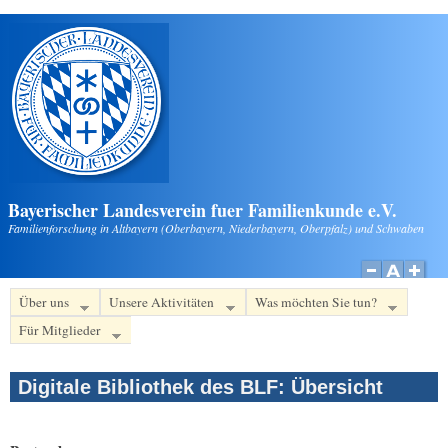
Direkt zum Inhalt
Bayerischer Landesverein fuer Familienkunde e.V.
Familienforschung in Altbayern (Oberbayern, Niederbayern, Oberpfalz) und Schwaben
Über uns
Unsere Aktivitäten
Was möchten Sie tun?
Für Mitglieder
Digitale Bibliothek des BLF: Übersicht