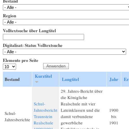
Bestand
Region
Volltextsuche über Langtitel
Digitalisat: Status Volltextsuche
Elemente pro Seite
Kurztitel
Bestand
Langtitel
Jahr
Er
29. Jahres-Bericht über
die Königliche
Schul-
Realschule mit vier
Jahresbericht
Lateinklassen und die
1900
Schul-
Traunstein
damit verbundene
bis
Jahresberichte
Realschule
gewerbliche
1901