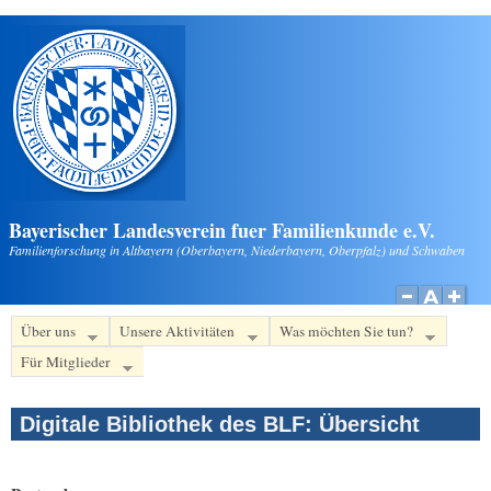
Direkt zum Inhalt
Bayerischer Landesverein fuer Familienkunde e.V.
Familienforschung in Altbayern (Oberbayern, Niederbayern, Oberpfalz) und Schwaben
Über uns
Unsere Aktivitäten
Was möchten Sie tun?
Für Mitglieder
Digitale Bibliothek des BLF: Übersicht