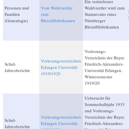
Ein vertriebener
Personen und
Vom Waldviertler
Waldviertler wird zum
Familien
zum
Stammvater eines
(Genealogie)
Bleistiftfabrikanten
Nürnberger
Bleistiftfabrikanten
Vorlesungs-
Verzeichnis der Bayer.
Vorlesungsverzeichnis
Schul-
Friedrich-Alexanders-
Erlangen Universität
Jahresberichte
Universität Erlangen.
1919/1920
Wintersemester
1919/20
Uebersicht für
Sommerhalbjahr 1933
und Vorlesungs-
Vorlesungsverzeichnis
Verzeichnis der Bayer.
Schul-
Erlangen Universität
Friedrich-Alexanders-
Jahresberichte